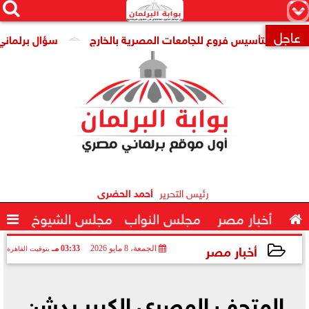




×
عاجل
ية لتأسيس فروع للجامعات المصرية بالخارج
سؤال برلماني لوزير

رئيس التحرير
أحمد الحضرى

أخبار مصر
مجلس النواب
مجلس الشيوخ

أخبار مصر
الجمعة، 8 مايو 2026
03:33 مـ
بتوقيت القاهرة
2026-05-08 15:33:50
المتحف المصري الكبير يدشن