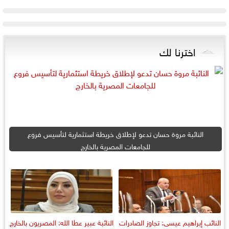
اخترنا لك
النائبة مروة حسان تدعو لإطلاق خريطة استثمارية لتأسيس فروع
للجامعات المصرية بالخارج
النائب إبراهيم عيسى: تجاوز الصادرات
النائبة عبير عطا الله: المصريون بالخارج