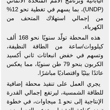
اليابانية وبرنامج الأمم المتحدة الانمائي
(UNDP)، بما يسهم في تغطية نحو 12%
من إجمالي استهلاك المتحف من
الكهرباء.
هذه المحطة تولّد سنويًا نحو 168 ألف
كيلووات/ساعة من الطاقة النظيفة،
وتسهم في خفض انبعاثات ثاني أكسيد
الكربون بنحو 79 طن سنويًا، مما يعكس
عائدًا بيئيًا واقتصاديًا مباشرًا.
يجري العمل على تنفيذ محطة إضافية
للطاقة الشمسية، ليرتفع إجمالي القدرة
الإنتاجية إلى نحو 1 ميجاوات، في خطوة