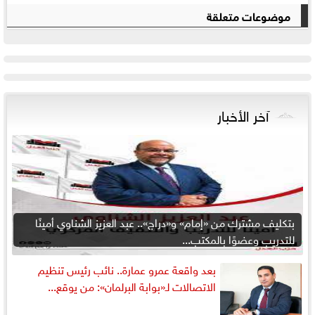
موضوعات متعلقة
آخر الأخبار
بتكليف مشترك من «إمام» و«دراج».. عبد العزيز الشناوي أمينًا
للتدريب وعضوًا بالمكتب...
بعد واقعة عمرو عمارة.. نائب رئيس تنظيم
الاتصالات لـ«بوابة البرلمان»: من يوقع...