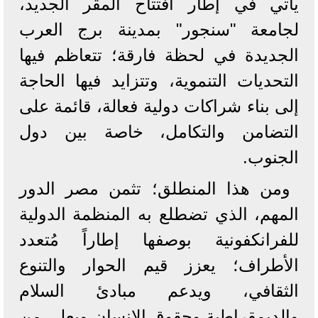
يأتي في إطار افتتاح المقر الجديد،
لجامعة "سنجور" بمدينة برج العرب
الجديدة في لحظة فارقة؛ تتعاظم فيها
التحديات التنموية، وتتزايد فيها الحاجة
إلى بناء شراكات دولية فعالة، قائمة على
التضامن والتكامل، خاصة بين دول
الجنوب.
ومن هذا المنطلق؛ تثمن مصر الدور
المهم، الذي تضطلع به المنظمة الدولية
للفرانكفونية بوصفها إطاراً مُتعدد
الأطراف؛ يعزز قيم الحوار والتنوع
الثقافي، ويدعم مبادئ السلام
والديمقراطية وحقوق الإنسان ويعلي من