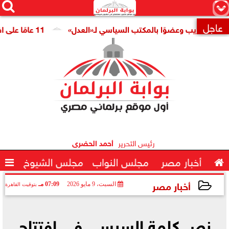




×
عاجل
دريب وعضوًا بالمكتب السياسي لـ«العدل»
11 عامًا على افتتاح قناة السويس الجديدة.. النائبة مروة قنصوة: رؤية الدولة حولت الممر الملاحي إلى مركز اقتصادي عالمي

رئيس التحرير
أحمد الحضرى

أخبار مصر
مجلس النواب
مجلس الشيوخ

أخبار مصر
السبت، 9 مايو 2026
07:09 مـ
بتوقيت القاهرة
2026-05-09 19:09:02
نص كلمة السيسي في افتتاح