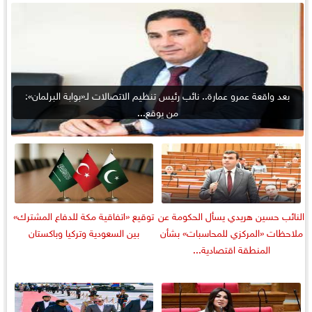
بعد واقعة عمرو عمارة.. نائب رئيس تنظيم الاتصالات لـ«بوابة البرلمان»:
من يوقع...
النائب حسين هريدي يسأل الحكومة عن
توقيع «اتفاقية مكة للدفاع المشترك»
ملاحظات «المركزي للمحاسبات» بشأن
بين السعودية وتركيا وباكستان
المنطقة اقتصادية...