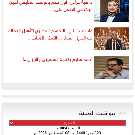
د. هبة عرابي: أول حكم بالوقف التعليقي لحين
البت في الطعن على...
علاء عبد النبي: النموذج المصري لتأهيل العمالة
هو البديل العملي والأمثل لأزمات...
أحمد سليم يكتب: السبعينى والزلزال ..!
مواقيت الصلاة
السبت
08:43 صـ
23
صفر
1448 هـ
08
أغسطس
2026 م