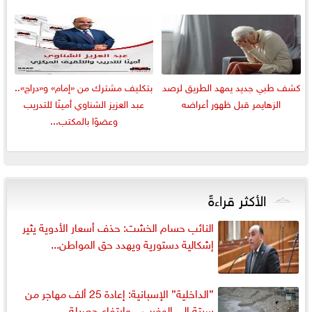
كشف طبي جديد يمهد الطريق لرصد
بتكليف مشترك من «إمام» و«دراج»..
الزهايمر قبل ظهور أعراضه
عبد العزيز الشناوي أمينًا للتدريب
وعضوًا بالمكتب...
الأكثر قراءةً
النائب حسام الخشت: حذف أسعار الأدوية يثير
إشكالية دستورية ويهدد حق المواطن...
”الداخلية” الإسبانية: إعادة 25 ألف مهاجر من
سبتة إلى المغرب... وارتفاع حصيلة...