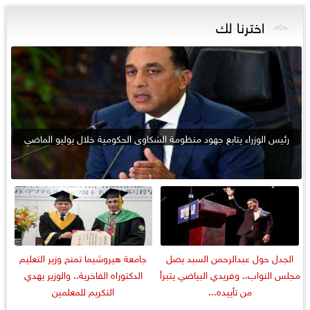
اخترنا لك
رئيس الوزراء يتابع جهود منظومة الشكاوى الحكومية خلال يوليو الماضي
الجدل حول عبدالرحمن السبد يصل
جامعة هيروشيما تمنح وزير التعليم
مجلس النواب.. وفريدي البياضي يتبرأ
الدكتوراه الفاخرية.. والوزير يهدي
من تأييده...
التكريم للمعلمين