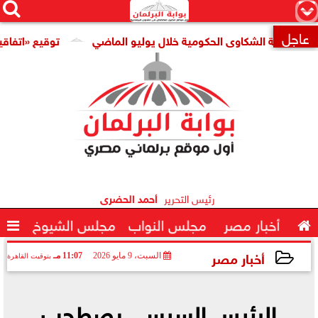




×
عاجل
ظومة الشكاوى الحكومية خلال يوليو الماضي
توقيع «اتفاقية مكة 

رئيس التحرير
أحمد الحضرى

أخبار مصر
مجلس النواب
مجلس الشيوخ

أخبار مصر
السبت، 9 مايو 2026
11:07 مـ
بتوقيت القاهرة
2026-05-09 23:07:48
الرئيس السيسي يصطحب