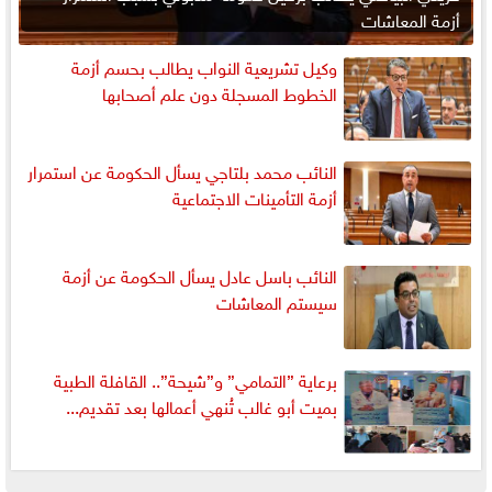
أزمة المعاشات
وكيل تشريعية النواب يطالب بحسم أزمة
الخطوط المسجلة دون علم أصحابها
النائب محمد بلتاجي يسأل الحكومة عن استمرار
أزمة التأمينات الاجتماعية
النائب باسل عادل يسأل الحكومة عن أزمة
سيستم المعاشات
برعاية ”التمامي” و”شيحة”.. القافلة الطبية
بميت أبو غالب تُنهي أعمالها بعد تقديم...