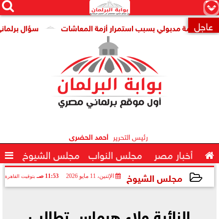




×
عاجل
ومة مدبولي بسبب استمرار أزمة المعاشات
سؤال برلماني حول ت

رئيس التحرير
أحمد الحضرى

أخبار مصر
مجلس النواب
مجلس الشيوخ

مجلس الشيوخ
الإثنين، 11 مايو 2026
11:53 صـ
بتوقيت القاهرة
2026-05-11 11:53:41
النائبة ولاء هرماس تطالب