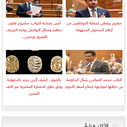
مقترح برلماني لحماية المواطنين من
أمين صناعة النواب: مشروع قانون
أرقام المحمول المجهولة
تنظيم وسائل التواصل يواجه التزييف
العميق ويحمي...
النائب محمد الصالحي يسأل الحكومة
بالصور.. كشف أثرى جديد بالدقهلية
عن خطتها لمواجهة ارتفاع أسعار اللحوم
يوثق تطور الحضارة المصرية عبر آلاف
السنين
الأكثر قراءةً