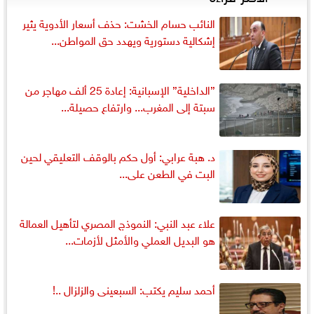
النائب حسام الخشت: حذف أسعار الأدوية يثير
إشكالية دستورية ويهدد حق المواطن...
”الداخلية” الإسبانية: إعادة 25 ألف مهاجر من
سبتة إلى المغرب... وارتفاع حصيلة...
د. هبة عرابي: أول حكم بالوقف التعليقي لحين
البت في الطعن على...
علاء عبد النبي: النموذج المصري لتأهيل العمالة
هو البديل العملي والأمثل لأزمات...
أحمد سليم يكتب: السبعينى والزلزال ..!