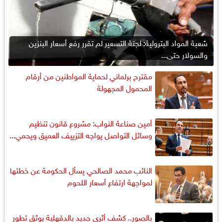
شعبة المواد البترولية: لجنة التسعير لم تقرر رفع أسعار البنزين
والسولار حتى...
مقترح برلماني لحماية المواطنين من أرقام
المحمول المجهولة
أمين صناعة النواب: مشروع قانون تنظيم
وسائل التواصل يواجه التزييف العميق ويحمي...
النائب محمد الصالحي يسأل الحكومة عن خطتها
لمواجهة ارتفاع أسعار اللحوم
بالصور.. كشف أثرى جديد بالدقهلية يوثق تطور