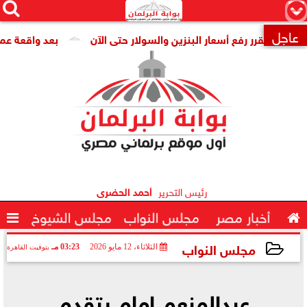




×
عاجل
 تقرر رفع أسعار البنزين والسولار حتى الآن
بعد واقعة عمرو عمارة

رئيس التحرير
أحمد الحضرى

أخبار مصر
مجلس النواب
مجلس الشيوخ

مجلس النواب
الثلاثاء، 12 مايو 2026
03:23 مـ
بتوقيت القاهرة
2026-05-12 15:23:00
عبدالمنعم إمام يتقدم