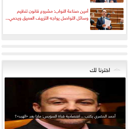
أمين صناعة النواب: مشروع قانون تنظيم
وسائل التواصل يواجه التزييف العميق ويحمي...
اخترنا لك
أحمد الحضري يكتب .. اقتصادية قناة السويس: ماذا بعد «الهبد»؟