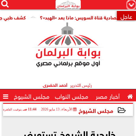




×
عاجل
قتصادية قناة السويس: ماذا بعد «الهبد»؟
كشف طبي جديد يمهد 

رئيس التحرير
أحمد الحضرى

أخبار مصر
مجلس النواب
مجلس الشيوخ

مجلس الشيوخ
الأربعاء، 13 مايو 2026
11:44 صـ
بتوقيت القاهرة
2026-05-13 11:44:42
خارجية الشيوخ تستعرض