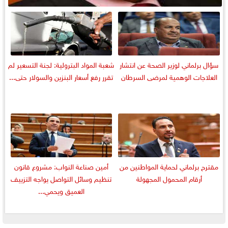
سؤال برلماني لوزير الصحة عن انتشار
شعبة المواد البترولية: لجنة التسعير لم
العلاجات الوهمية لمرضى السرطان
تقرر رفع أسعار البنزين والسولار حتى...
مقترح برلماني لحماية المواطنين من
أمين صناعة النواب: مشروع قانون
أرقام المحمول المجهولة
تنظيم وسائل التواصل يواجه التزييف
العميق ويحمي...