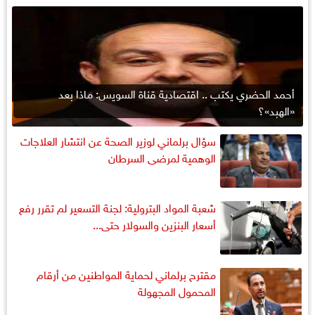
أحمد الحضري يكتب .. اقتصادية قناة السويس: ماذا بعد
«الهبد»؟
سؤال برلماني لوزير الصحة عن انتشار العلاجات
الوهمية لمرضى السرطان
شعبة المواد البترولية: لجنة التسعير لم تقرر رفع
أسعار البنزين والسولار حتى...
مقترح برلماني لحماية المواطنين من أرقام
المحمول المجهولة