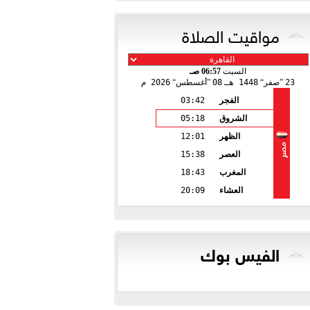
مواقيت الصلاة
السبت
06:57 صـ
23
صفر
1448 هـ
08
أغسطس
2026 م
الفجر
03:42
الشروق
05:18
الظهر
12:01
مصر
العصر
15:38
المغرب
18:43
العشاء
20:09
الفيس بوك