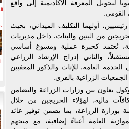
اً لتحويل المعرفة الأكاديمية إلى واقع
ال
 القومي.
ي
م
يسيين، أولهما التكليف الميداني، بحيث
ل
خريجين من البنين والبنات، داخل مديريات
ال
ية، تُعتمد كخبرة عملية ومسوغ أساسي
ستقبلاً، والثاني إدراج الإرشاد الزراعي
ا
لخدمة العامة، للإناث والذكور المعفيين
ا
الجمعيات الزراعية بالقرى.
كول تعاون بين وزارات الزراعة والتضامن
مكافآت مالية، لهؤلاء الخريجين من خلال
ة بوزارة الزراعة، بما يضمن توفير عائد
ازنة العامة أعباءً إضافية، مع منحهم