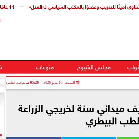
ًا للتدريب وعضوًا بالمكتب السياسي لـ«العدل»
11 عامًا على افتتاح قناة السويس الجديدة.. النائبة مروة قنصوة: رؤية الدولة حولت الممر الملاحي إلى مركز اقتصادي عالمي
ر
نواب
مجلس الشيوخ
منوعات
ش
السبت، 16 مايو 2026
05:20 مـ
بتوقيت القاهرة
يف ميداني سنة لخريجي الزراعة
لطب البيطري