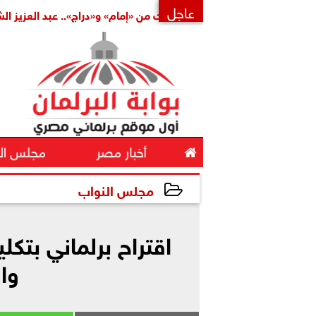
عاجل
ملة
بتكليف مشترك من «إمام» و«دراج».. عبد العزيز الشناوي أمين
×

أخبار مصر
مجلس ال
مجلس النواب
2026-05-16 17:20:47
اقتراح برلماني بتكل
وا