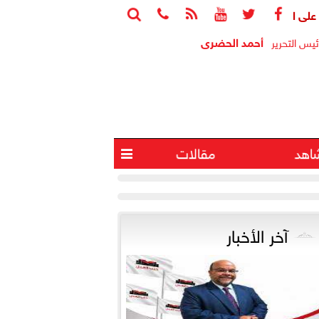






أحمد الحضرى
ئيس التحرير
اهد
مقالات

آخر الأخبار