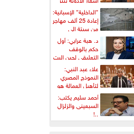
شكالية دستورية ويهدد حق
”الداخلية” الإسبانية:
لمواطن...
إعادة 25 ألف مهاجر
من سبتة إلى
لمغرب... وارتفاع حصيلة...
د. هبة عرابي: أول
حكم بالوقف
التعليقي لحين البت
ي الطعن على...
علاء عبد النبي:
النموذج المصري
لتأهيل العمالة هو
لبديل العملي والأمثل لأزمات...
أحمد سليم يكتب:
السبعينى والزلزال
..!