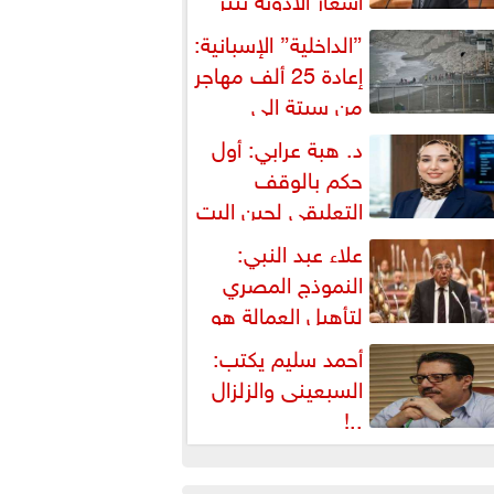
شكالية دستورية ويهدد حق
”الداخلية” الإسبانية:
لمواطن...
إعادة 25 ألف مهاجر
من سبتة إلى
لمغرب... وارتفاع حصيلة...
د. هبة عرابي: أول
حكم بالوقف
التعليقي لحين البت
ي الطعن على...
علاء عبد النبي:
النموذج المصري
لتأهيل العمالة هو
لبديل العملي والأمثل لأزمات...
أحمد سليم يكتب:
السبعينى والزلزال
..!