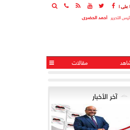






أحمد الحضرى
ئيس التحرير
اهد
مقالات

آخر الأخبار