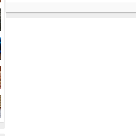
إ
ا
ا
ف
ا