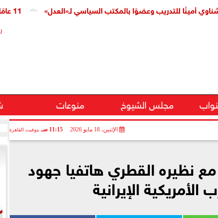
نًا للتدريب وعضوًا بالمكتب السياسي لـ«العدل»
11 عامًا على افتتاح قناة السويس الجديدة.. النائبة مروة قنصوة: رؤية الدولة حولت الممر الملاحي إلى مركز اقتصادي عالمي
ر
نواب
مجلس الشيوخ
منوعات
ش
الإثنين، 18 مايو 2026
11:15 صـ
بتوقيت القاهرة
 مع نظيره القطري هاتفيا جهود
ب الأمريكية الإيرانية