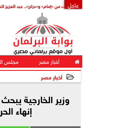
عاجل
املة
بتكليف مشترك من «إمام» و«دراج».. عبد العزيز الشناوي أمي
×

أخبار مصر
مجلس ال
أخبار مصر
2026-05-18 11:15:06
وزير الخارجية يبحث
إنهاء الحر