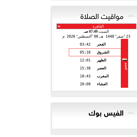
مواقيت الصلاة
السبت
07:49 صـ
23
صفر
1448 هـ
08
أغسطس
2026 م
الفجر
03:42
الشروق
05:18
الظهر
12:01
مصر
العصر
15:38
المغرب
18:43
العشاء
20:09
الفيس بوك