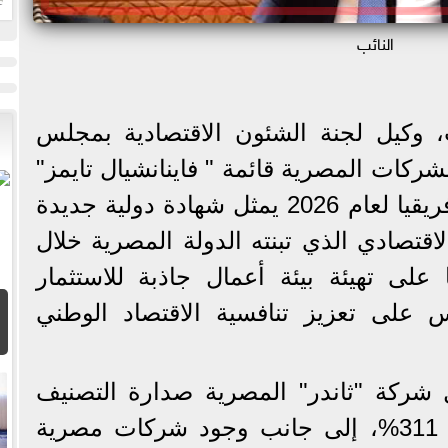
ا
النائب
 وكيل لجنة الشئون الاقتصادية بمجلس
ركات المصرية قائمة " فاينانشيال تايمز"
لأسرع الشركات نموًا في أفريقيا لعام 2026 يمثل شهادة دولية جديدة
اقتصادي الذي تبنته الدولة المصرية خلال
 على تهيئة بيئة أعمال جاذبة للاستثمار
س على تعزيز تنافسية الاقتصاد الوطني
شركة "ثاندر" المصرية صدارة التصنيف
بمعدل نمو استثنائي تجاوز 311%، إلى جانب وجود شركات مصرية