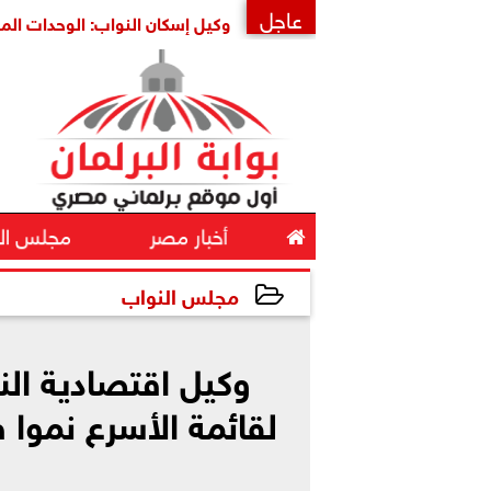
عاجل
اية أمنها واستقرارها
وكيل إسكان النواب: الوحدات المغلقة ثر
×

أخبار مصر
مجلس ال
مجلس النواب
2026-05-23 11:32:06
وكيل اقتصادية ال
لقائمة الأسرع نموا 