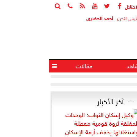






 وإصابة 4 آخرين في انفجار جنوب لبنان
البيت الأب
أحمد الحضرى
ئيس التحرير
اهد
مقالات

آخر الأخبار