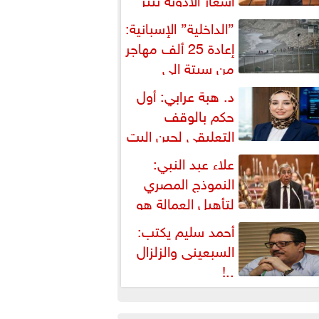
شكالية دستورية ويهدد حق
”الداخلية” الإسبانية:
لمواطن...
إعادة 25 ألف مهاجر
من سبتة إلى
لمغرب... وارتفاع حصيلة...
د. هبة عرابي: أول
حكم بالوقف
التعليقي لحين البت
ي الطعن على...
علاء عبد النبي:
النموذج المصري
لتأهيل العمالة هو
لبديل العملي والأمثل لأزمات...
أحمد سليم يكتب:
السبعينى والزلزال
..!