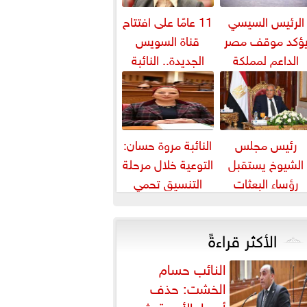
الرئيس السيسي
11 عامًا على افتتاح
ؤكد موقف مصر
قناة السويس
الداعم لمملكة
الجديدة.. النائبة
بحرين لحماية أمنها
مروة قنصوة: رؤية
واستقرارها
الدولة...
رئيس مجلس
النائبة مروة حسان:
الشيوخ يستقبل
التوعية خلال مرحلة
رؤساء البعثات
التنسيق تحمي
الدبلوماسية
الطلاب من النصب
المصرية بالخارج
الأكاديمي
الأكثر قراءةً
النائب حسام
الخشت: حذف
أسعار الأدوية يثير