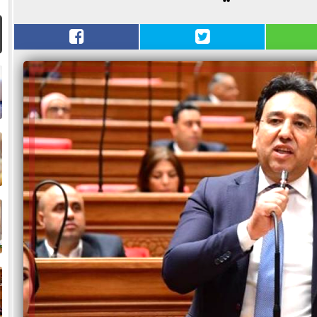
ا
م
ا