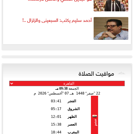
أحمد سليم يكتب: السبعينى والزلزال ..!
مواقيت الصلاة
الجمعة
09:38 مـ
22
صفر
1448 هـ
07
أغسطس
2026 م
الفجر
03:41
الشروق
05:17
الظهر
12:01
مصر
العصر
15:38
المغرب
18:44