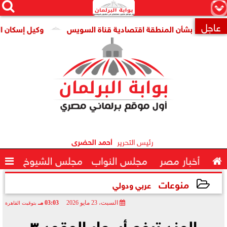




×
عاجل
» بشأن المنطقة اقتصادية قناة السويس
وكيل إسكان النواب: 

رئيس التحرير
أحمد الحضرى

أخبار مصر
مجلس النواب
مجلس الشيوخ

منوعات
عربي ودولي
السبت، 23 مايو 2026
03:03 مـ
بتوقيت القاهرة
2026-05-23 15:03:48
الهند ترفع أسعار الوقود ٣