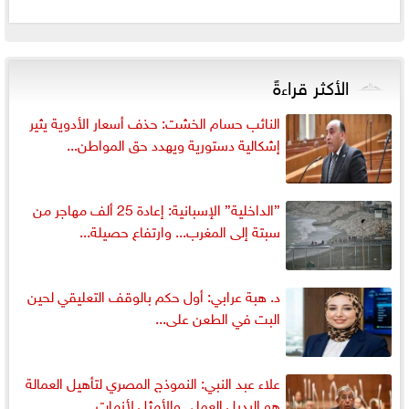
الأكثر قراءةً
النائب حسام الخشت: حذف أسعار الأدوية يثير
إشكالية دستورية ويهدد حق المواطن...
”الداخلية” الإسبانية: إعادة 25 ألف مهاجر من
سبتة إلى المغرب... وارتفاع حصيلة...
د. هبة عرابي: أول حكم بالوقف التعليقي لحين
البت في الطعن على...
علاء عبد النبي: النموذج المصري لتأهيل العمالة
هو البديل العملي والأمثل لأزمات...