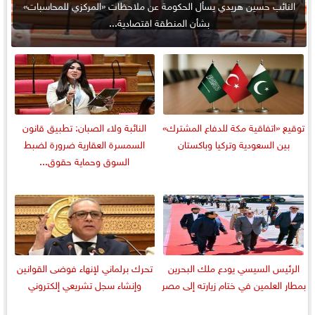
النائب حسين هريدي يسأل الحكومة عن ملاحظات «المركزي للمحاسبات»
بشأن المنطقة اقتصادية...
توقيع «اتفاقية مكة للدفاع المشترك»
النائبة ولاء الصبان: تطبيق قانون
بين السعودية وتركيا وباكستان
السمسرة العقارية ضرورة لضبط
السوق وحماية حقوق...
الرئيس السيسي يودع ملك البحرين
تحرك برلماني لإنهاء فوضى القوانين
بمطار العلمين في ختام زيارته إلى مصر
وإنشاء سجل تشريعي إلكتروني