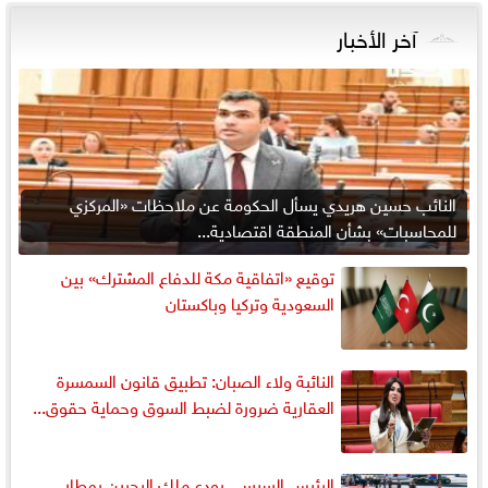
آخر الأخبار
النائب حسين هريدي يسأل الحكومة عن ملاحظات «المركزي
للمحاسبات» بشأن المنطقة اقتصادية...
توقيع «اتفاقية مكة للدفاع المشترك» بين
السعودية وتركيا وباكستان
النائبة ولاء الصبان: تطبيق قانون السمسرة
العقارية ضرورة لضبط السوق وحماية حقوق...
الرئيس السيسي يودع ملك البحرين بمطار