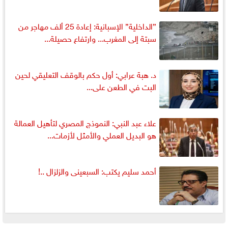
”الداخلية” الإسبانية: إعادة 25 ألف مهاجر من
سبتة إلى المغرب... وارتفاع حصيلة...
د. هبة عرابي: أول حكم بالوقف التعليقي لحين
البت في الطعن على...
علاء عبد النبي: النموذج المصري لتأهيل العمالة
هو البديل العملي والأمثل لأزمات...
أحمد سليم يكتب: السبعينى والزلزال ..!