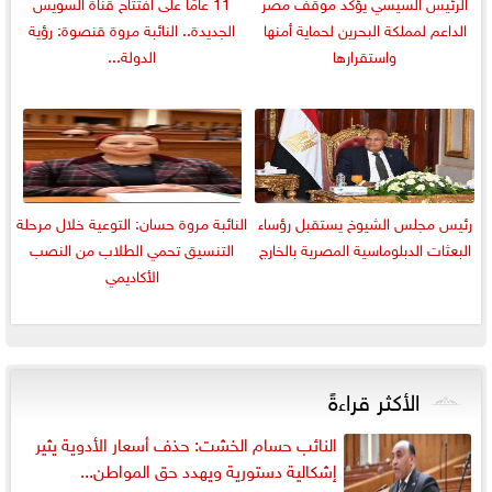
الرئيس السيسي يؤكد موقف مصر
11 عامًا على افتتاح قناة السويس
الداعم لمملكة البحرين لحماية أمنها
الجديدة.. النائبة مروة قنصوة: رؤية
واستقرارها
الدولة...
رئيس مجلس الشيوخ يستقبل رؤساء
النائبة مروة حسان: التوعية خلال مرحلة
البعثات الدبلوماسية المصرية بالخارج
التنسيق تحمي الطلاب من النصب
الأكاديمي
الأكثر قراءةً
النائب حسام الخشت: حذف أسعار الأدوية يثير
إشكالية دستورية ويهدد حق المواطن...