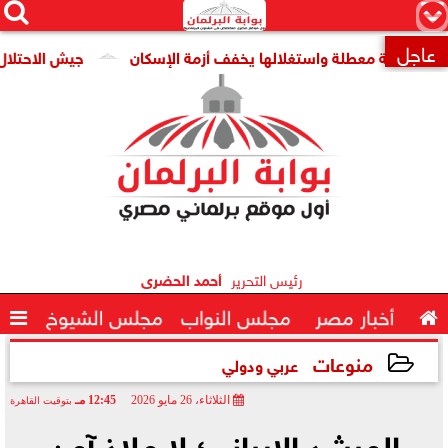




×
عاجل
قومية معطلة واستغلالها يخفف أزمة الإسكان
جيش الاحتلال: مقتل جنديين وإصا

رئيس التحرير
أحمد الحضرى

أخبار مصر
مجلس النواب
مجلس الشيوخ

منوعات
عربي ودولي
الثلاثاء، 26 مايو 2026
12:45 مـ
بتوقيت القاهرة
2026-05-26 12:45:38
المرشد الإيراني؛ لا ملاذ آمن