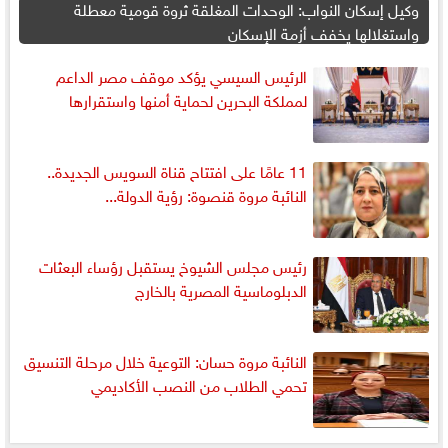
وكيل إسكان النواب: الوحدات المغلقة ثروة قومية معطلة
واستغلالها يخفف أزمة الإسكان
الرئيس السيسي يؤكد موقف مصر الداعم
لمملكة البحرين لحماية أمنها واستقرارها
11 عامًا على افتتاح قناة السويس الجديدة..
النائبة مروة قنصوة: رؤية الدولة...
رئيس مجلس الشيوخ يستقبل رؤساء البعثات
الدبلوماسية المصرية بالخارج
النائبة مروة حسان: التوعية خلال مرحلة التنسيق
تحمي الطلاب من النصب الأكاديمي