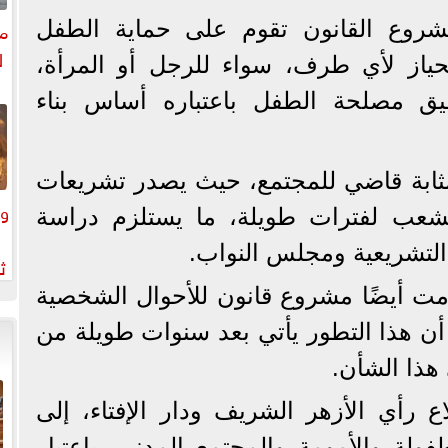
مق
روع القانون تقوم على حماية الطفل
ل
نحياز لأي طرف، سواء للرجل أو المرأة،
يق مصلحة الطفل باعتباره أساس بناء
مثابة قاضي للمجتمع، حيث يصدر تشريعات
وك
عب لفترات طويلة، ما يستلزم دراسة
 التشريعية ومجلس النواب.
ث
و
ت أيضًا مشروع قانون للأحوال الشخصية
 أن هذا التطور يأتي بعد سنوات طويلة من
هذا الشأن.
رأي الأزهر الشريف ودار الإفتاء، إلى
لة والأمومة والمجتمع المدني، باعتبار