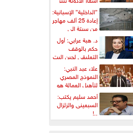
شكالية دستورية ويهدد حق
”الداخلية” الإسبانية:
لمواطن...
إعادة 25 ألف مهاجر
من سبتة إلى
لمغرب... وارتفاع حصيلة...
د. هبة عرابي: أول
حكم بالوقف
التعليقي لحين البت
ي الطعن على...
علاء عبد النبي:
النموذج المصري
لتأهيل العمالة هو
لبديل العملي والأمثل لأزمات...
أحمد سليم يكتب:
السبعينى والزلزال
..!