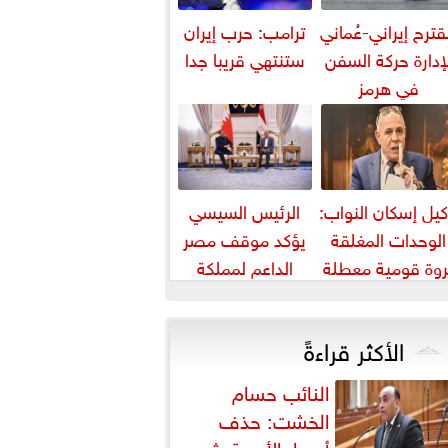
ترح إيراني-عُماني
ترامب: حرب إيران
إدارة حركة السفن
ستنتهي قريبا جدا
في هرمز
يل إسكان النواب:
الرئيس السيسي
الوحدات المغلقة
يؤكد موقف مصر
روة قومية معطلة
الداعم لمملكة
استغلالها يخفف
البحرين لحماية أمنها
أزمة الإسكان
واستقرارها
الأكثر قراءةً
النائب حسام
الخشت: حذف
أسعار الأدوية يثير