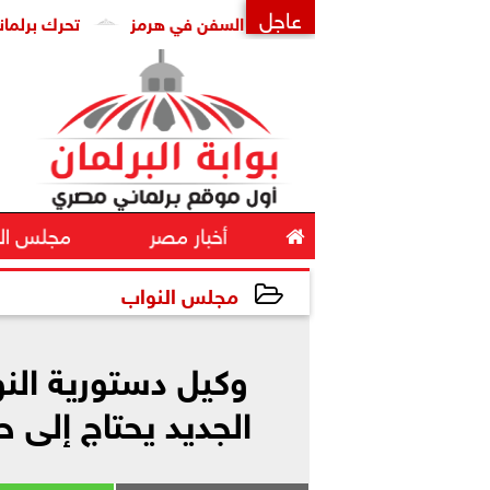
عاجل
إيراني-عُماني لإدارة حركة السفن في هرمز
تحرك برلماني لإنهاء
×

أخبار مصر
مجلس ال
مجلس النواب
2026-05-31 10:39:48
وكيل دستورية الن
الجديد يحتاج إلى 