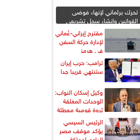
تحرك برلماني لإنهاء فوضى
القوانين وإنشاء سجل تشريعي
إلكتروني
مقترح إيراني-عُماني
لإدارة حركة السفن
في هرمز
ترامب: حرب إيران
ستنتهي قريبا جدا
وكيل إسكان النواب:
الوحدات المغلقة
ثروة قومية معطلة
استغلالها يخفف أزمة الإسكان
الرئيس السيسي
يؤكد موقف مصر
الداعم لمملكة