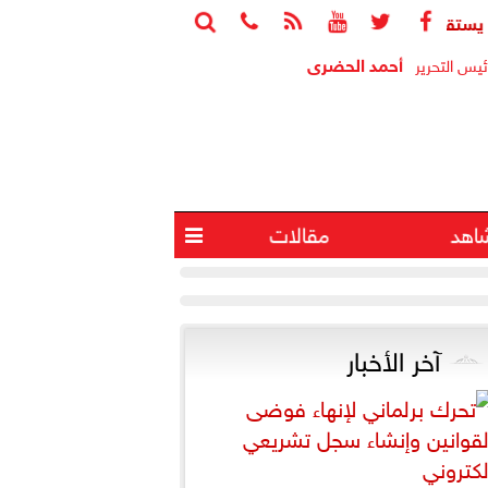






لمدير العام لمنظمة اليونسكو
وزارة التعليم: عدد ساعات دراسية 
أحمد الحضرى
ئيس التحرير
اهد
مقالات

آخر الأخبار