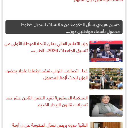
حسين هريدي يسأل الحكومة عن ملابسات تسجيل خطوط
محمول بأسماء مواطنين دون...
وزير التعليم العالي يعلن نتيجة المرحلة الأولى من
تنسيق الجامعات 2026.. الطب...
غدا.. اتصالات النواب تعقد اجتماعا عاجلا بحضور
الوزير لبحث أزمة المحمول
المحكمة الدستورية تقيد الطعن الثامن عشر ضد
تعديلات قانون الإيجار القديم
النائبة مروة بريص تسأل الحكومة عن ن أزمة