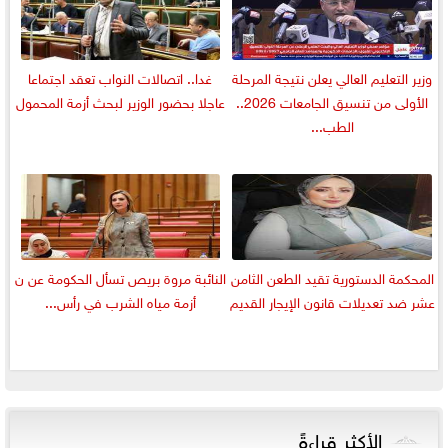
وزير التعليم العالي يعلن نتيجة المرحلة
غدا.. اتصالات النواب تعقد اجتماعا
الأولى من تنسيق الجامعات 2026..
عاجلا بحضور الوزير لبحث أزمة المحمول
الطب...
المحكمة الدستورية تقيد الطعن الثامن
النائبة مروة بريص تسأل الحكومة عن ن
عشر ضد تعديلات قانون الإيجار القديم
أزمة مياه الشرب في رأس...
الأكثر قراءةً