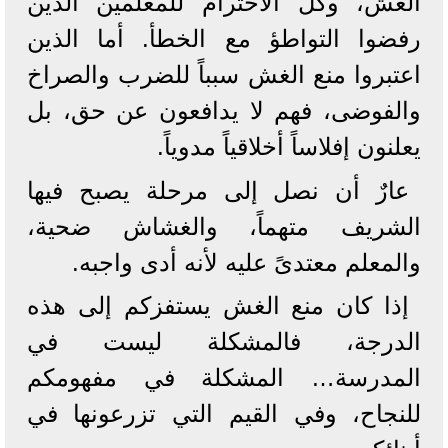
الغش، وكل الاحترام للمعلمين الذين
رفضوا التواطؤ مع الخطأ. أما الذين
اعتبروا منع الغش سبباً للضرب والصراخ
والفوضى، فهم لا يدافعون عن حق، بل
يعلنون إفلاساً أخلاقياً مدوياً.
عارٌ أن نصل إلى مرحلة يصبح فيها
الشريف متهماً، والغشاش ضحية،
والمعلم معتدىً عليه لأنه أدى واجبه.
إذا كان منع الغش يستفزكم إلى هذه
الدرجة، فالمشكلة ليست في
المدرسة… المشكلة في مفهومكم
للنجاح، وفي القيم التي تزرعونها في