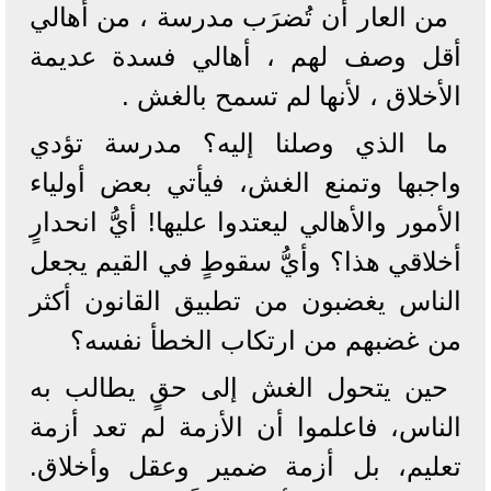
من العار أن تُضرَب مدرسة ، من أهالي
أقل وصف لهم ، أهالي فسدة عديمة
الأخلاق ، لأنها لم تسمح بالغش .
ما الذي وصلنا إليه؟ مدرسة تؤدي
واجبها وتمنع الغش، فيأتي بعض أولياء
الأمور والأهالي ليعتدوا عليها! أيُّ انحدارٍ
أخلاقي هذا؟ وأيُّ سقوطٍ في القيم يجعل
الناس يغضبون من تطبيق القانون أكثر
من غضبهم من ارتكاب الخطأ نفسه؟
حين يتحول الغش إلى حقٍ يطالب به
الناس، فاعلموا أن الأزمة لم تعد أزمة
تعليم، بل أزمة ضمير وعقل وأخلاق.