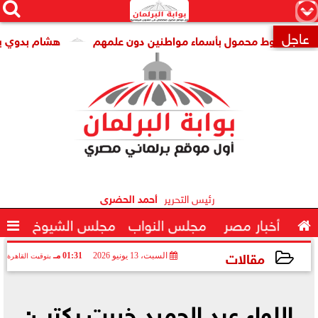




×
عاجل
خطوط محمول بأسماء مواطنين دون علمهم
هشام بدوي يهنئ ال

رئيس التحرير
أحمد الحضرى

أخبار مصر
مجلس النواب
مجلس الشيوخ

مقالات
السبت، 13 يونيو 2026
01:31 مـ
بتوقيت القاهرة
2026-06-13 13:31:52
اللواء عبد الحميد خيرت يكتب: