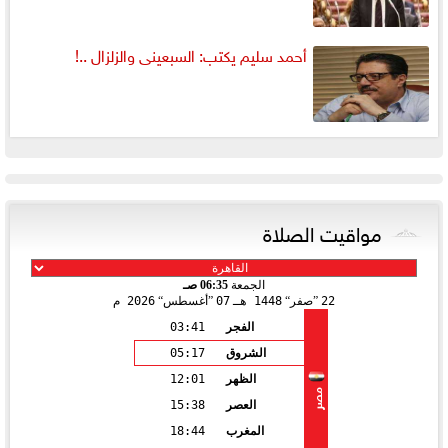
أحمد سليم يكتب: السبعينى والزلزال ..!
مواقيت الصلاة
الجمعة
06:35 صـ
22
صفر
1448 هـ
07
أغسطس
2026 م
الفجر
03:41
الشروق
05:17
الظهر
12:01
مصر
العصر
15:38
المغرب
18:44