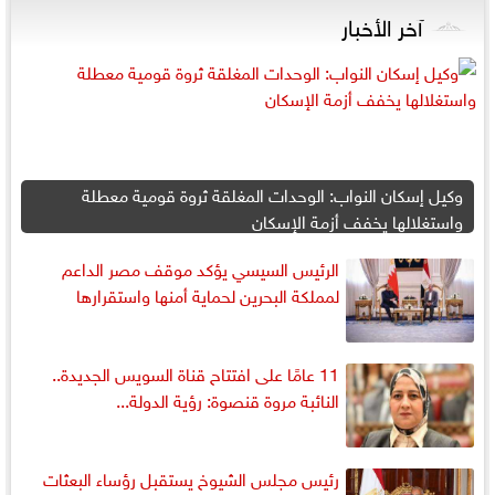
آخر الأخبار
وكيل إسكان النواب: الوحدات المغلقة ثروة قومية معطلة
واستغلالها يخفف أزمة الإسكان
الرئيس السيسي يؤكد موقف مصر الداعم
لمملكة البحرين لحماية أمنها واستقرارها
11 عامًا على افتتاح قناة السويس الجديدة..
النائبة مروة قنصوة: رؤية الدولة...
رئيس مجلس الشيوخ يستقبل رؤساء البعثات