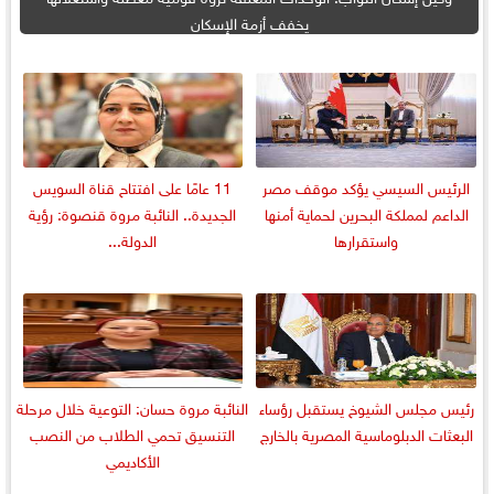
يخفف أزمة الإسكان
الرئيس السيسي يؤكد موقف مصر
11 عامًا على افتتاح قناة السويس
الداعم لمملكة البحرين لحماية أمنها
الجديدة.. النائبة مروة قنصوة: رؤية
واستقرارها
الدولة...
رئيس مجلس الشيوخ يستقبل رؤساء
النائبة مروة حسان: التوعية خلال مرحلة
البعثات الدبلوماسية المصرية بالخارج
التنسيق تحمي الطلاب من النصب
الأكاديمي