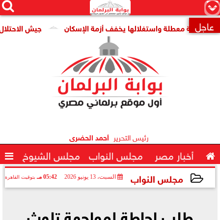




×
عاجل
ومية معطلة واستغلالها يخفف أزمة الإسكان
جيش الاحتلال: مقتل جنديين وإصابة 

رئيس التحرير
أحمد الحضرى

أخبار مصر
مجلس النواب
مجلس الشيوخ

مجلس النواب
السبت، 13 يونيو 2026
05:42 مـ
بتوقيت القاهرة
2026-06-13 17:42:21
طلب إحاطة لمواجهة تلوث