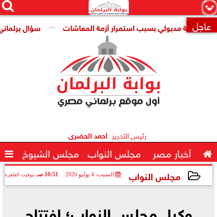




×
عاجل
 مدبولي بسبب استمرار أزمة المعاشات
سؤال برلماني حول تراجع

رئيس التحرير
أحمد الحضرى

أخبار مصر
مجلس النواب
مجلس الشيوخ

مجلس النواب
السبت، 4 يوليو 2026
10:51 صـ
بتوقيت القاهرة
2026-07-04 10:51:01
وكيل مجلس النواب؛ افتتاح