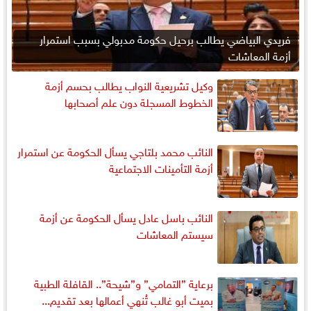
فريدي البياضي يطالب برحيل حكومة مدبولي بسبب استمرار
أزمة المعاشات
وكيل تشريعية النواب يطالب بحسم أزمة
الخطوط المسجلة دون علم أصحابها
النائب محمد بلتاجي يسأل الحكومة عن استمرار
أزمة التأمينات الاجتماعية
النائب باسل عادل يسأل الحكومة عن أزمة
سيستم المعاشات
برعاية ”التمامي” و”شيحة”.. القافلة الطبية
بميت أبو غالب تُنهي أعمالها بعد تقديم...