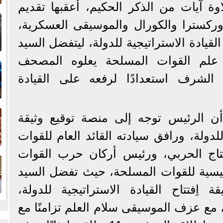
لاوة آيات من الذكر الحكيم، أعقبها تقديم
إ
ركسترا والكورال والموسيقى العسكرية،
ا
يادة الاستراتيجية للدولة، ليتفضل السيد
ا
 علم القوات المسلحة يعلوه المصحف
لشرف استعدادًا لرفعه على القيادة
ف
ن الرئيس توجه إلى منصة توقيع وثيقة
 للدولة، ورافق سيادته القائد العام للقوات
ا
نتاج الحربي، ورئيس أركان حرب القوات
رئيسية للقوات المسلحة، حيث تفضل السيد
 اِفتتاح القيادة الاستراتيجية للدولة،
مع عزف الموسيقى سلام العلم تزامنًا مع