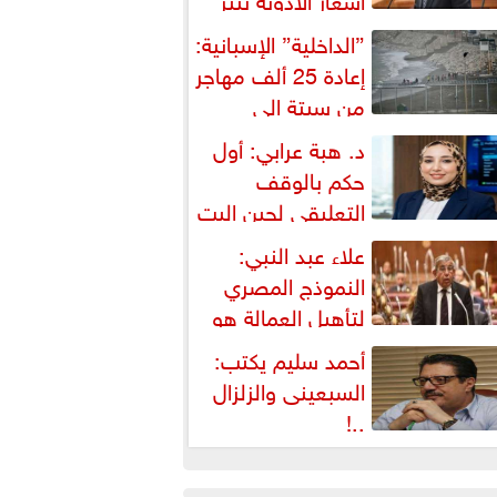
شكالية دستورية ويهدد حق
”الداخلية” الإسبانية:
لمواطن...
إعادة 25 ألف مهاجر
من سبتة إلى
لمغرب... وارتفاع حصيلة...
د. هبة عرابي: أول
حكم بالوقف
التعليقي لحين البت
ي الطعن على...
علاء عبد النبي:
النموذج المصري
لتأهيل العمالة هو
لبديل العملي والأمثل لأزمات...
أحمد سليم يكتب:
السبعينى والزلزال
..!