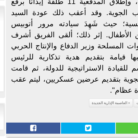
رفع الأعلام على المُثمنات، وإطلاق المدفعية 11 طلقة إيذانًا برفع
اب الجوية. وقد أعقب ذلك عودة السيد
سية؛ حيث شَهِدَ سيادته مرور أتوبيس
أطفال. إثر ذلك؛ ألقى الفريق أشرف
وات المسلحة وزير الدفاع والإنتاج الحربي
بها قيامة بتقديم هدية تذكارية للرئيس
 للقيادة الاستراتيجية للدولة، ثم قامت
جوية بتقديم عرضين عسكريين، ليتم عقب
ة عظام".
العاصمة الإدارية الجديدة