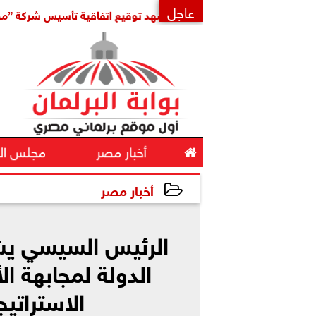
عاجل
إقليمي
مدبولي يشهد توقيع اتفاقية تأسيس شركة ”مواصلات مدن
×

أخبار مصر
مجلس ال
أخبار مصر
2026-07-07 12:44:26
الرئيس السيسي يش
الدولة لمجابهة ال
الاستراتيج