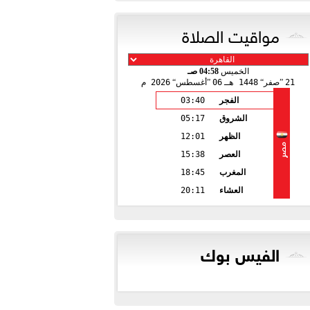
مواقيت الصلاة
الخميس
04:58 صـ
21
صفر
1448 هـ
06
أغسطس
2026 م
الفجر
03:40
الشروق
05:17
الظهر
12:01
مصر
العصر
15:38
المغرب
18:45
العشاء
20:11
الفيس بوك