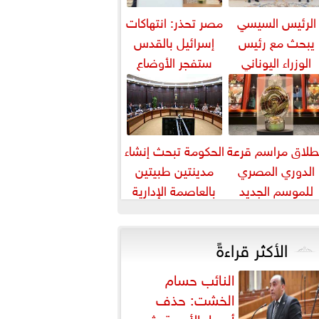
الرئيس السيسي
مصر تحذر: انتهاكات
يبحث مع رئيس
إسرائيل بالقدس
الوزراء اليوناني
ستفجر الأوضاع
لتعاون الثنائي في
بالمنطقة
مجال الطاقة...
طلاق مراسم قرعة
الحكومة تبحث إنشاء
الدوري المصري
مدينتين طبيتين
للموسم الجديد
بالعاصمة الإدارية
والعلمين باستثمارات
5 مليارات دورلا٨
الأكثر قراءةً
النائب حسام
الخشت: حذف
أسعار الأدوية يثير