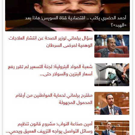
أحمد الحضري يكتب .. اقتصادية قناة السويس: ماذا بعد
«الهبد»؟
سؤال برلماني لوزير الصحة عن انتشار العلاجات
الوهمية لمرضى السرطان
شعبة المواد البترولية: لجنة التسعير لم تقرر رفع
أسعار البنزين والسولار حتى...
مقترح برلماني لحماية المواطنين من أرقام
المحمول المجهولة
أمين صناعة النواب: مشروع قانون تنظيم
وسائل التواصل يواجه التزييف العميق ويحمي...