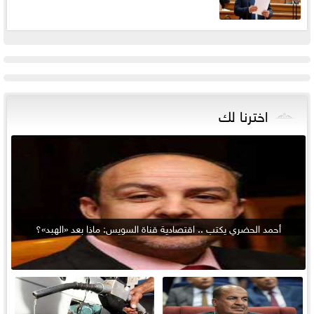
اخترنا لك
أحمد الحضري يكتب .. اقتصادية قناة السويس: ماذا بعد «الهبد»؟