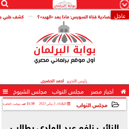




×
عاجل
 اقتصادية قناة السويس: ماذا بعد «الهبد»؟
كشف طبي جديد يمه

رئيس التحرير
أحمد الحضرى

أخبار مصر
مجلس النواب
مجلس الشيوخ

مجلس النواب
الثلاثاء، 3 يناير 2023
11:59 صـ
بتوقيت القاهرة
2023-01-03 11:59:42
النائب نافع عبد الهادي يطالب