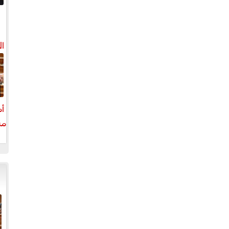
ال
أم
مش