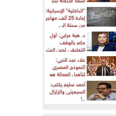
شكالية دستورية ويهدد حق
”الداخلية” الإسبانية:
لمواطن...
إعادة 25 ألف مهاجر
من سبتة إلى
لمغرب... وارتفاع حصيلة...
د. هبة عرابي: أول
حكم بالوقف
التعليقي لحين البت
ي الطعن على...
علاء عبد النبي:
النموذج المصري
لتأهيل العمالة هو
لبديل العملي والأمثل لأزمات...
أحمد سليم يكتب:
السبعينى والزلزال
..!