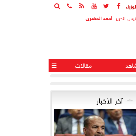






ابع جهود منظومة الشكاوى الحكومية خلال يوليو الماضي
أجواء ش
أحمد الحضرى
ئيس التحرير
اهد
مقالات

آخر الأخبار