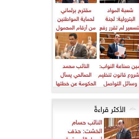
شعبة المواد
مقترح برلماني
البترولية: لجنة
لحماية المواطنين
تسعير لم تقرر رفع
من أرقام المحمول
أسعار البنزين
المجهولة
والسولار حتى...
ين صناعة النواب:
النائب محمد
روع قانون تنظيم
الصالحي يسأل
وسائل التواصل
الحكومة عن خطتها
يواجه التزييف
لمواجهة ارتفاع أسعار
العميق ويحمي...
اللحوم
الأكثر قراءةً
النائب حسام
الخشت: حذف
أسعار الأدوية يثير