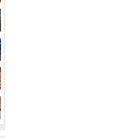
إ
ا
ا
ف
ا