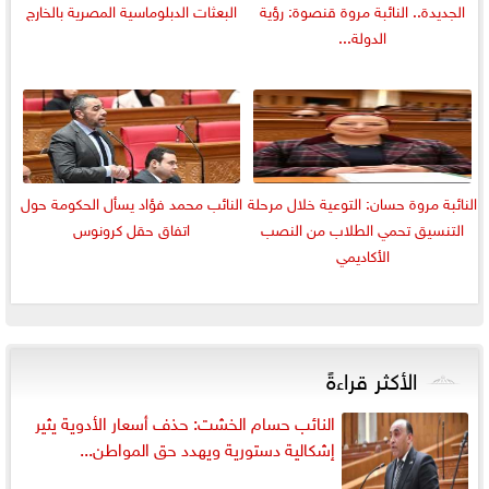
الجديدة.. النائبة مروة قنصوة: رؤية
البعثات الدبلوماسية المصرية بالخارج
الدولة...
النائبة مروة حسان: التوعية خلال مرحلة
النائب محمد فؤاد يسأل الحكومة حول
التنسيق تحمي الطلاب من النصب
اتفاق حقل كرونوس
الأكاديمي
الأكثر قراءةً
النائب حسام الخشت: حذف أسعار الأدوية يثير
إشكالية دستورية ويهدد حق المواطن...