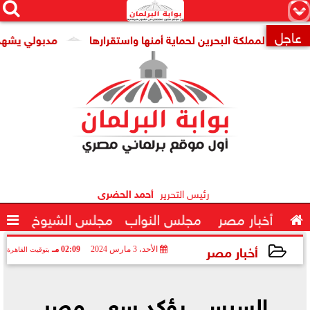




×
عاجل
 لمملكة البحرين لحماية أمنها واستقرارها
مدبولي يشهد توقيع

رئيس التحرير
أحمد الحضرى

أخبار مصر
مجلس النواب
مجلس الشيوخ

أخبار مصر
الأحد، 3 مارس 2024
02:09 مـ
بتوقيت القاهرة
2024-03-03 14:09:44
السيسي يؤكد سعي مصر