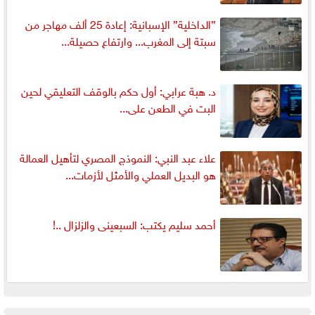
”الداخلية” الإسبانية: إعادة 25 ألف مهاجر من
سبتة إلى المغرب... وارتفاع حصيلة...
د. هبة عرابي: أول حكم بالوقف التعليقي لحين
البت في الطعن على...
علاء عبد النبي: النموذج المصري لتأهيل العمالة
هو البديل العملي والأمثل لأزمات...
أحمد سليم يكتب: السبعينى والزلزال ..!