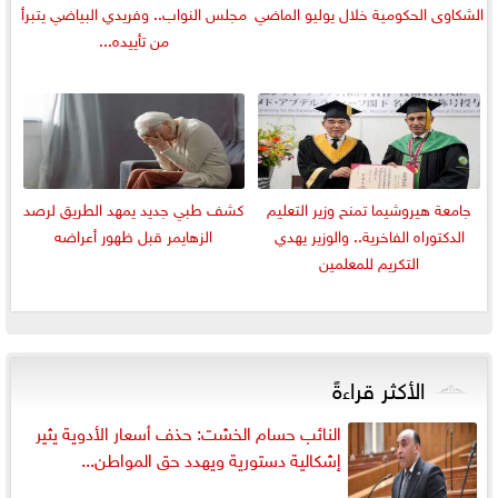
الشكاوى الحكومية خلال يوليو الماضي
مجلس النواب.. وفريدي البياضي يتبرأ
من تأييده...
جامعة هيروشيما تمنح وزير التعليم
كشف طبي جديد يمهد الطريق لرصد
الدكتوراه الفاخرية.. والوزير يهدي
الزهايمر قبل ظهور أعراضه
التكريم للمعلمين
الأكثر قراءةً
النائب حسام الخشت: حذف أسعار الأدوية يثير
إشكالية دستورية ويهدد حق المواطن...