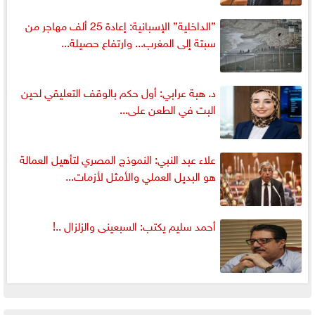
”الداخلية” الإسبانية: إعادة 25 ألف مهاجر من
سبتة إلى المغرب... وارتفاع حصيلة...
د. هبة عرابي: أول حكم بالوقف التعليقي لحين
البت في الطعن على...
علاء عبد النبي: النموذج المصري لتأهيل العمالة
هو البديل العملي والأمثل لأزمات...
أحمد سليم يكتب: السبعينى والزلزال ..!