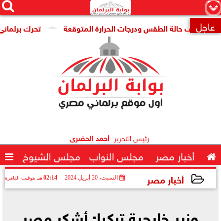




×
عاجل
اد تكشف حالة الطقس ودرجات الحرارة المتوقعة
تحرك برلماني لإن

رئيس التحرير
أحمد الحضرى

أخبار مصر
مجلس النواب
مجلس الشيوخ

أخبار مصر
السبت، 20 أبريل 2024
02:14 مـ
بتوقيت القاهرة
2024-04-20 14:14:02
وزير خارجية تركيا: أشكر مصر