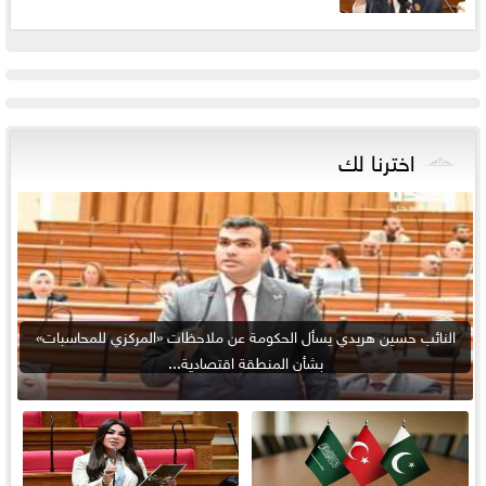
اخترنا لك
النائب حسين هريدي يسأل الحكومة عن ملاحظات «المركزي للمحاسبات»
بشأن المنطقة اقتصادية...