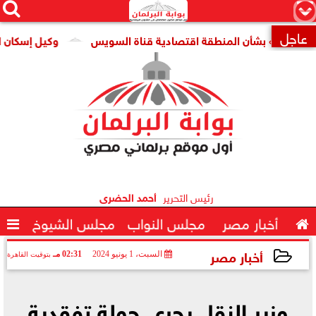




×
عاجل
أن المنطقة اقتصادية قناة السويس
وكيل إسكان النواب: الوحد

رئيس التحرير
أحمد الحضرى

أخبار مصر
مجلس النواب
مجلس الشيوخ

أخبار مصر
السبت، 1 يونيو 2024
02:31 مـ
بتوقيت القاهرة
2024-06-01 14:31:10
وزير النقل يجرى جولة تفقدية