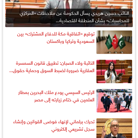
النائب حسين هريدي يسأل الحكومة عن ملاحظات «المركزي
للمحاسبات» بشأن المنطقة اقتصادية...
توقيع «اتفاقية مكة للدفاع المشترك» بين
السعودية وتركيا وباكستان
النائبة ولاء الصبان: تطبيق قانون السمسرة
العقارية ضرورة لضبط السوق وحماية حقوق...
الرئيس السيسي يودع ملك البحرين بمطار
العلمين في ختام زيارته إلى مصر
تحرك برلماني لإنهاء فوضى القوانين وإنشاء
سجل تشريعي إلكتروني