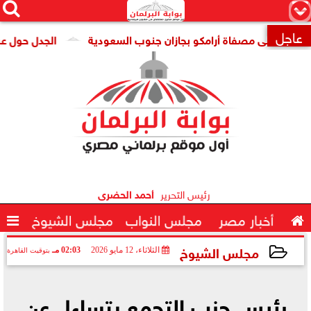




×
عاجل
م على مصفاة أرامكو بجازان جنوب السعودية
الجدل حول عبدالرح

رئيس التحرير
أحمد الحضرى

أخبار مصر
مجلس النواب
مجلس الشيوخ

مجلس الشيوخ
الثلاثاء، 12 مايو 2026
02:03 مـ
بتوقيت القاهرة
2026-05-12 14:03:43
رئيس حزب التجمع يتساءل عن