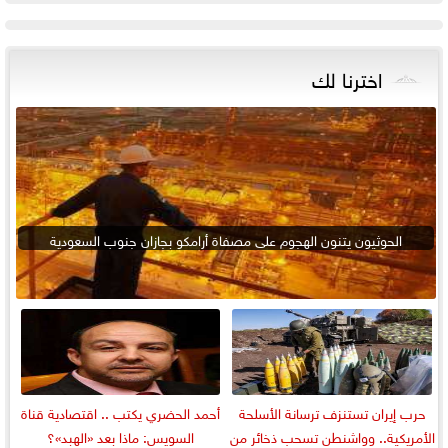
اخترنا لك
الحوثيون يتنون الهجوم على مصفاة أرامكو بجازان جنوب السعودية
حرب إيران تستنزف ترسانة الأسلحة
أحمد الحضري يكتب .. اقتصادية قناة
الأمريكية.. وواشنطن تسحب ذخائر من
السويس: ماذا بعد «الهبد»؟