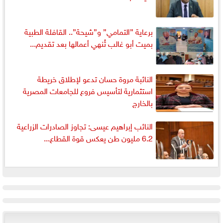
برعاية ”التمامي” و”شيحة”.. القافلة الطبية
بميت أبو غالب تُنهي أعمالها بعد تقديم...
النائبة مروة حسان تدعو لإطلاق خريطة
استثمارية لتأسيس فروع للجامعات المصرية
بالخارج
النائب إبراهيم عيسى: تجاوز الصادرات الزراعية
6.2 مليون طن يعكس قوة القطاع...