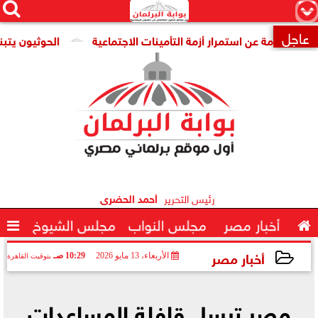




×
عاجل
حكومة عن استمرار أزمة التأمينات الاجتماعية
الحوثيون يتبنون ا

رئيس التحرير
أحمد الحضرى

أخبار مصر
مجلس النواب
مجلس الشيوخ

أخبار مصر
الأربعاء، 13 مايو 2026
10:29 صـ
بتوقيت القاهرة
2026-05-13 10:29:29
مصر ترسل قافلة المساعدات