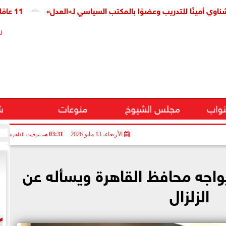
نًا للتدريب وعضوًا بالمكتب السياسي لـ«العدل»
11 عامًا على افتتاح قناة السويس الجديدة.. النائبة مروة قنصوة: رؤية الدولة حولت الممر الملاحي إلى مركز اقتصادي عالمي
ر
نواب
مجلس الشيوخ
منوعات
ش
الأربعاء، 13 مايو 2026
03:31 مـ
بتوقيت القاهرة
واجه محافظ القاهرة ويسأله عن
الزلزال