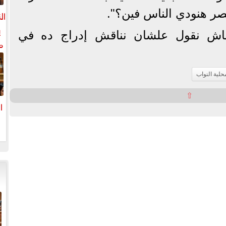
صر هنودي الناس فين؟".
ال
ي
فهاش نقول علشان نناقش إدراج ده في
م
ل
ال
حلية النواب
⇧
ا
ا