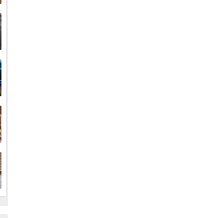
إ
ا
ا
ف
ا