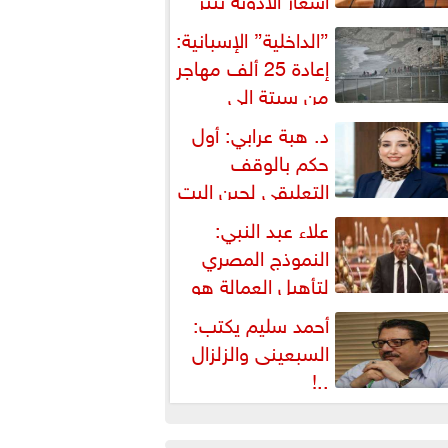
شكالية دستورية ويهدد حق
”الداخلية” الإسبانية:
لمواطن...
إعادة 25 ألف مهاجر
من سبتة إلى
لمغرب... وارتفاع حصيلة...
د. هبة عرابي: أول
حكم بالوقف
التعليقي لحين البت
ي الطعن على...
علاء عبد النبي:
النموذج المصري
لتأهيل العمالة هو
لبديل العملي والأمثل لأزمات...
أحمد سليم يكتب:
السبعينى والزلزال
..!