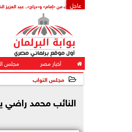
عاجل
املة
بتكليف مشترك من «إمام» و«دراج».. عبد العزيز الشناوي أمي
×

أخبار مصر
مجلس ال
مجلس النواب
2026-05-13 15:31:44
النائب محمد راضي ي