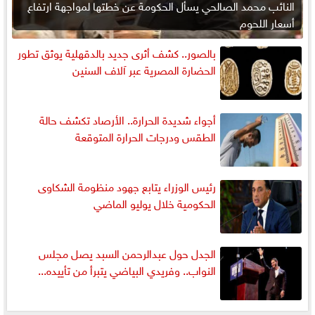
النائب محمد الصالحي يسأل الحكومة عن خطتها لمواجهة ارتفاع
أسعار اللحوم
بالصور.. كشف أثرى جديد بالدقهلية يوثق تطور
الحضارة المصرية عبر آلاف السنين
أجواء شديدة الحرارة.. الأرصاد تكشف حالة
الطقس ودرجات الحرارة المتوقعة
رئيس الوزراء يتابع جهود منظومة الشكاوى
الحكومية خلال يوليو الماضي
الجدل حول عبدالرحمن السبد يصل مجلس
النواب.. وفريدي البياضي يتبرأ من تأييده...