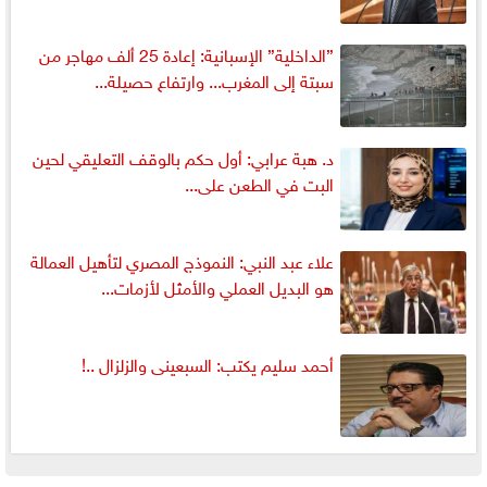
”الداخلية” الإسبانية: إعادة 25 ألف مهاجر من
سبتة إلى المغرب... وارتفاع حصيلة...
د. هبة عرابي: أول حكم بالوقف التعليقي لحين
البت في الطعن على...
علاء عبد النبي: النموذج المصري لتأهيل العمالة
هو البديل العملي والأمثل لأزمات...
أحمد سليم يكتب: السبعينى والزلزال ..!