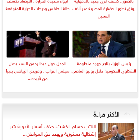
بالصور.. كشف أثرى جديد بالدقهلية
أجواء شديدة الحرارة.. الأرصاد تكشف
يوثق تطور الحضارة المصرية عبر آلاف
حالة الطقس ودرجات الحرارة المتوقعة
السنين
رئيس الوزراء يتابع جهود منظومة
الجدل حول عبدالرحمن السبد يصل
الشكاوى الحكومية خلال يوليو الماضي
مجلس النواب.. وفريدي البياضي يتبرأ
من تأييده...
الأكثر قراءةً
النائب حسام الخشت: حذف أسعار الأدوية يثير
إشكالية دستورية ويهدد حق المواطن...