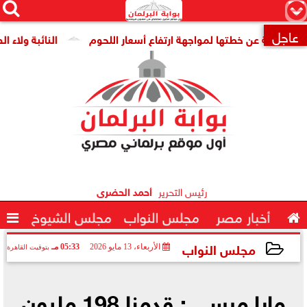




×
عاجل
ومة عن خطتها لمواجهة ارتفاع أسعار اللحوم
النائبة ولاء الصبا

رئيس التحرير
أحمد الحضرى

أخبار مصر
مجلس النواب
مجلس الشيوخ

مجلس النواب
الأربعاء، 13 مايو 2026
05:33 مـ
بتوقيت القاهرة
2026-05-13 17:33:41
مايا مرسي : قدمنا 198 مليون