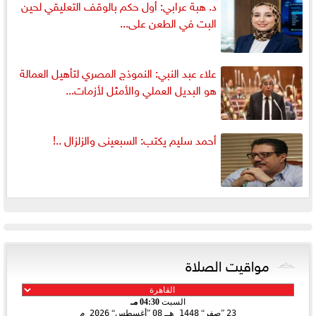
د. هبة عرابي: أول حكم بالوقف التعليقي لحين
البت في الطعن على...
علاء عبد النبي: النموذج المصري لتأهيل العمالة
هو البديل العملي والأمثل لأزمات...
أحمد سليم يكتب: السبعينى والزلزال ..!
مواقيت الصلاة
السبت
04:30 مـ
23
صفر
1448 هـ
08
أغسطس
2026 م