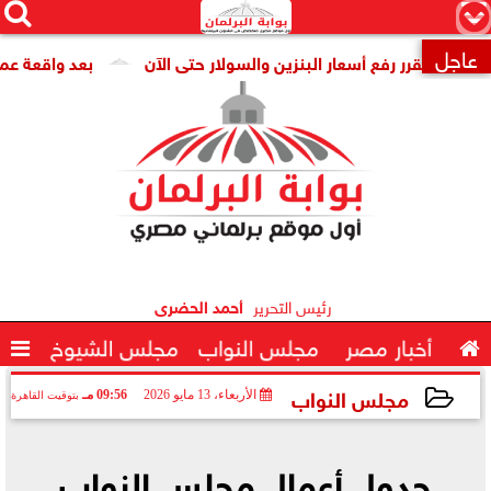




×
عاجل
 تقرر رفع أسعار البنزين والسولار حتى الآن
بعد واقعة عمرو عمارة

رئيس التحرير
أحمد الحضرى

أخبار مصر
مجلس النواب
مجلس الشيوخ

مجلس النواب
الأربعاء، 13 مايو 2026
09:56 مـ
بتوقيت القاهرة
2026-05-13 21:56:36
جدول أعمال مجلس النواب