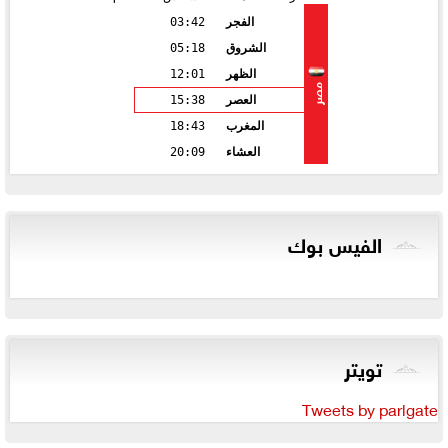
الفجر
03:42
الشروق
05:18
الظهر
12:01
مصر
العصر
15:38
المغرب
18:43
العشاء
20:09
الفيس بوك
تويتر
Tweets by parlgate