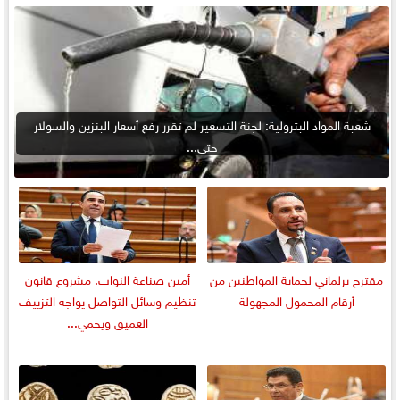
شعبة المواد البترولية: لجنة التسعير لم تقرر رفع أسعار البنزين والسولار
حتى...
مقترح برلماني لحماية المواطنين من
أمين صناعة النواب: مشروع قانون
أرقام المحمول المجهولة
تنظيم وسائل التواصل يواجه التزييف
العميق ويحمي...