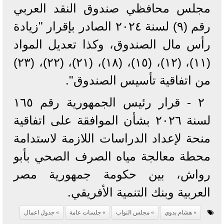
مجلس محافظي صندوق النقد العربي
رقم (٩) لسنة ٢٠٢٤ الصادر بإقرار "زيادة
رأس مال الصندوق، وكذا تعديل المواد
(١١)، (١٢)، (١٥)، (١٨)، (٢١)، (٢٢)، (٢٣)
من اتفاقية تأسيس الصندوق".
٢ - قرار رئيس الجمهورية رقم ١٦٥
لسنة ٢٠٢٦ بشأن الموافقة على اتفاقية
منحة لإعداد الدراسات اللازمة لاستدامة
محطة معالجة مياه الصرف الصحي بأبو
رواش، بين حكومة جمهورية مصر
العربية وبنك التنمية الأفريقي.
هشام بدوي
مجلس النواب
جلسات عامة
جدول اعمال