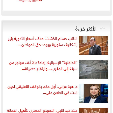
الأكثر قراءةً
النائب حسام الخشت: حذف أسعار الأدوية يثير
إشكالية دستورية ويهدد حق المواطن...
”الداخلية” الإسبانية: إعادة 25 ألف مهاجر من
سبتة إلى المغرب... وارتفاع حصيلة...
د. هبة عرابي: أول حكم بالوقف التعليقي لحين
البت في الطعن على...
علاء عبد النبي: النموذج المصري لتأهيل العمالة