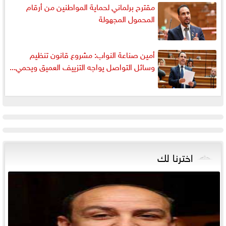
مقترح برلماني لحماية المواطنين من أرقام
المحمول المجهولة
أمين صناعة النواب: مشروع قانون تنظيم
وسائل التواصل يواجه التزييف العميق ويحمي...
اخترنا لك