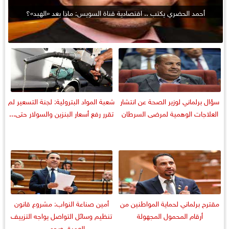
أحمد الحضري يكتب .. اقتصادية قناة السويس: ماذا بعد «الهبد»؟
سؤال برلماني لوزير الصحة عن انتشار
شعبة المواد البترولية: لجنة التسعير لم
العلاجات الوهمية لمرضى السرطان
تقرر رفع أسعار البنزين والسولار حتى...
مقترح برلماني لحماية المواطنين من
أمين صناعة النواب: مشروع قانون
أرقام المحمول المجهولة
تنظيم وسائل التواصل يواجه التزييف
العميق ويحمي...