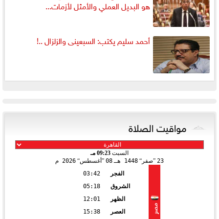
هو البديل العملي والأمثل لأزمات...
أحمد سليم يكتب: السبعينى والزلزال ..!
مواقيت الصلاة
السبت
09:23 مـ
23
صفر
1448 هـ
08
أغسطس
2026 م
الفجر
03:42
الشروق
05:18
الظهر
12:01
مصر
العصر
15:38