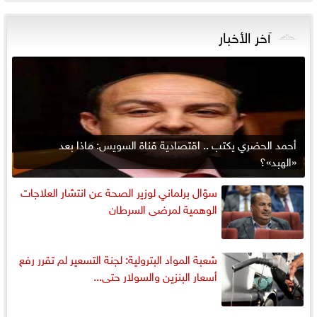
آخر الأخبار
أحمد الحضري يكتب .. اقتصادية قناة السويس: ماذا بعد
«الهبد»؟
سؤال برلماني لوزير الصحة عن انتشار العلاجات
الوهمية لمرضى السرطان
شعبة المواد البترولية: لجنة التسعير لم تقرر رفع
أسعار البنزين والسولار حتى...