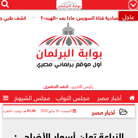




×
عاجل
اقتصادية قناة السويس: ماذا بعد «الهبد»؟
كشف طبي جديد يمهد

رئيس التحرير
أحمد الحضرى

أخبار مصر
مجلس النواب
مجلس الشيوخ

أخبار مصر
السبت، 16 مايو 2026
01:06 مـ
بتوقيت القاهرة
2026-05-16 13:06:41
الزراعة تعلن أسعار الأضاحي: