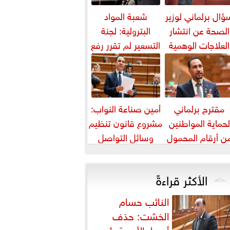
ؤال برلماني لوزير
شعبة المواد
الصحة عن انتشار
البترولية: لجنة
العلاجات الوهمية
التسعير لم تقرر رفع
لمرضى السرطان
أسعار البنزين
والسولار حتى...
مقترح برلماني
أمين صناعة النواب:
لحماية المواطنين
مشروع قانون تنظيم
ن أرقام المحمول
وسائل التواصل
المجهولة
يواجه التزييف
العميق ويحمي...
الأكثر قراءةً
النائب حسام
الخشت: حذف
أسعار الأدوية يثير