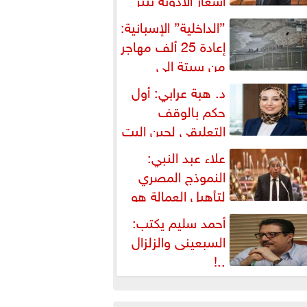
شكالية دستورية ويهدد حق
”الداخلية” الإسبانية:
لمواطن...
إعادة 25 ألف مهاجر
من سبتة إلى
لمغرب... وارتفاع حصيلة...
د. هبة عرابي: أول
حكم بالوقف
التعليقي لحين البت
ي الطعن على...
علاء عبد النبي:
النموذج المصري
لتأهيل العمالة هو
لبديل العملي والأمثل لأزمات...
أحمد سليم يكتب:
السبعينى والزلزال
..!