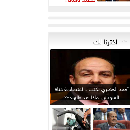
لتواصل يواجه التزييف العميق
يحمي...
اخترنا لك
أحمد الحضري يكتب .. اقتصادية قناة
السويس: ماذا بعد «الهبد»؟