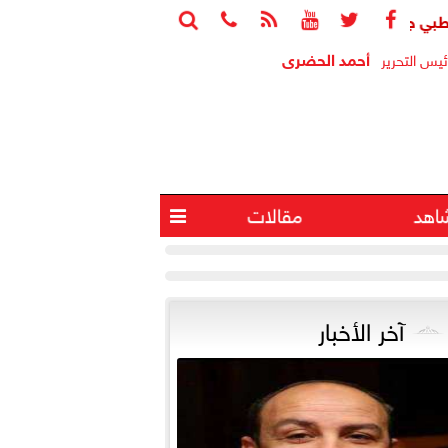






مهد الطريق لرصد الزهايمر قبل ظهور أعراضه
جامعة هيروشيما ت
أحمد الحضرى
ئيس التحرير
اهد
مقالات

آخر الأخبار