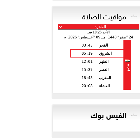
مواقيت الصلاة
الأحد
10:25 صـ
24
صفر
1448 هـ
09
أغسطس
2026 م
الفجر
03:43
الشروق
05:19
الظهر
12:01
مصر
العصر
15:37
المغرب
18:43
العشاء
20:08
الفيس بوك