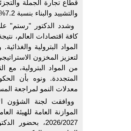
والتشييد والبناء بنسبة 7.2%، والزراعة بنسبة 7%.
وشدد الدكتور "رستم" على
كافة اقتصادات العالم، نتيج
المواد البترولية والغذائي
لتعزيز المخزون الاستراتيجي
من المواد البترولية، مع ال
المتجددة. ونوه بأن الحك
معدلات النمو لمراجعة المس
ووافقت لجنة الشؤون ال
الموازنة العامة للهيئة العا
2026/2027، بحضور 