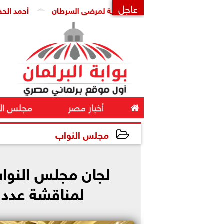
عاجل
ن انتشار العلاجات الوهمية لمرضى السرطان
أحمد الحضري يكتب 
×

أخبار مصر
مجلس ال
مجلس النواب
2026-05-16 23:25:10
لجان مجلس النواب 
لمناقشة عدد م