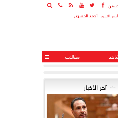






ي يسأل الحكومة عن ملاحظات «المركزي للمحاسبات» بشأن المنطقة ا
أحمد الحضرى
ئيس التحرير
اهد
مقالات

آخر الأخبار