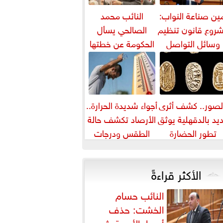
ين صناعة النواب:
النائب محمد
روع قانون تنظيم
الصالحي يسأل
وسائل التواصل
الحكومة عن خطتها
يواجه التزييف
لمواجهة ارتفاع أسعار
العميق ويحمي...
اللحوم
لصور.. كشف أثرى
أجواء شديدة الحرارة..
يد بالدقهلية يوثق
الأرصاد تكشف حالة
تطور الحضارة
الطقس ودرجات
لمصرية عبر آلاف
الحرارة المتوقعة
السنين
الأكثر قراءةً
النائب حسام
الخشت: حذف
أسعار الأدوية يثير