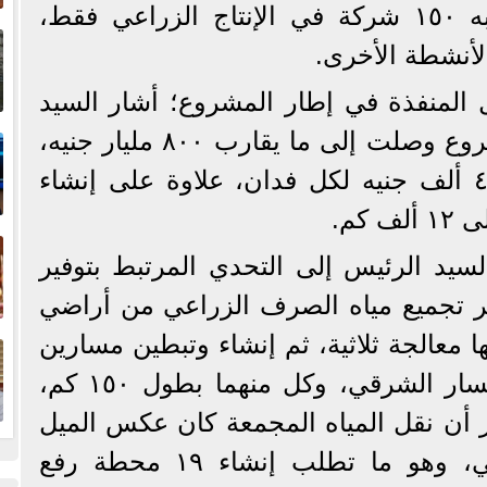
القطاع الخاص، إذ تعمل به ١٥٠ شركة في الإنتاج الزراعي فقط،
إ
أنشطة الأخرى.
ا
ل المنفذة في إطار المشروع؛ أشار السيد
ا
الرئيس إلى أن تكلفة المشروع وصلت إلى ما يقارب ٨٠٠ مليار جنيه،
بتكلفة ما بين ٣٥٠ إلى ٤٠٠ ألف جنيه لكل فدان، علاوة على إنشاء
كم.
ف
سيد الرئيس إلى التحدي المرتبط بتوفير
عبر تجميع مياه الصرف الزراعي من أراضي
ا
ا معالجة ثلاثية، ثم إنشاء وتبطين مسارين
هما؛ المسار الشمالي والمسار الشرقي، وكل منهما بطول ١٥٠ كم،
ار أن نقل المياه المجمعة كان عكس الميل
الجغرافي الطبيعي للأراضي، وهو ما تطلب إنشاء ١٩ محطة رفع