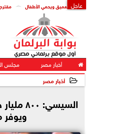
عاجل
تواصل يواجه التزييف العميق ويحمي الأطفال
مقترح برلماني لح
×

أخبار مصر
مجلس ال
أخبار مصر
2026-05-17 12:57:23
السيسي: ٠
ويوفر 