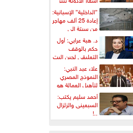
شكالية دستورية ويهدد حق
”الداخلية” الإسبانية:
لمواطن...
إعادة 25 ألف مهاجر
من سبتة إلى
لمغرب... وارتفاع حصيلة...
د. هبة عرابي: أول
حكم بالوقف
التعليقي لحين البت
ي الطعن على...
علاء عبد النبي:
النموذج المصري
لتأهيل العمالة هو
لبديل العملي والأمثل لأزمات...
أحمد سليم يكتب:
السبعينى والزلزال
..!