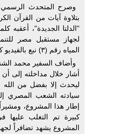
وصرح المتحدث الرسمي با
بتلاوة آيات من القرآن الك
"الدلتا الجديدة"، أعقبه كلمة
لجهاز مستقبل مصر للتنمي
المياه رقم (٣) نبع بالفيديو كونفرانس.
وأضاف السفير محمد الشنا
أشار خلال مداخلته إلى أن 
ليحدث إلا بفضل من الله 
سيادته الشعب المصري إل
إطار هذا المشروع، ومشيراً
كبيرة تم التغلب عليها في
المشروع يشهد تضافراً لجهو