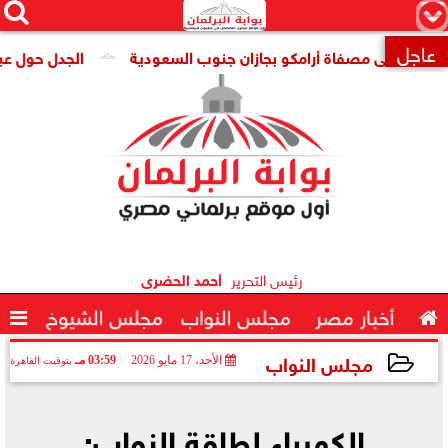




×
عاجل
 على مصفاة أرامكو بجازان جنوب السعودية
الجدل حول عبدالرحم

رئيس التحرير
أحمد الحضرى

أخبار مصر
مجلس النواب
مجلس الشيوخ

مجلس النواب
الأحد، 17 مايو 2026
03:59 مـ
بتوقيت القاهرة
2026-05-17 15:59:15
الكهرباء لطاقة النواب: