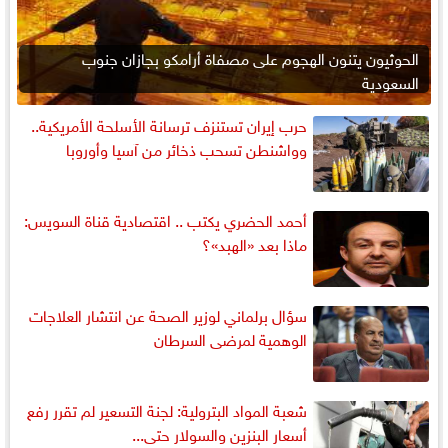
الحوثيون يتنون الهجوم على مصفاة أرامكو بجازان جنوب
السعودية
حرب إيران تستنزف ترسانة الأسلحة الأمريكية..
وواشنطن تسحب ذخائر من آسيا وأوروبا
أحمد الحضري يكتب .. اقتصادية قناة السويس:
ماذا بعد «الهبد»؟
سؤال برلماني لوزير الصحة عن انتشار العلاجات
الوهمية لمرضى السرطان
شعبة المواد البترولية: لجنة التسعير لم تقرر رفع
أسعار البنزين والسولار حتى...