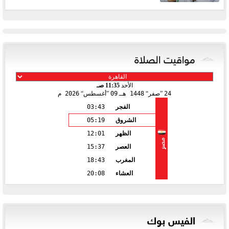
مواقيت الصلاة
الأحد
11:35 صـ
24
صفر
1448 هـ
09
أغسطس
2026 م
الفجر
03:43
الشروق
05:19
الظهر
12:01
مصر
العصر
15:37
المغرب
18:43
العشاء
20:08
الفيس بوك