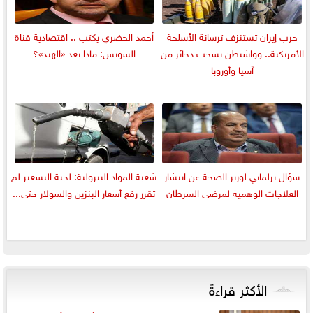
حرب إيران تستنزف ترسانة الأسلحة
أحمد الحضري يكتب .. اقتصادية قناة
الأمريكية.. وواشنطن تسحب ذخائر من
السويس: ماذا بعد «الهبد»؟
آسيا وأوروبا
سؤال برلماني لوزير الصحة عن انتشار
شعبة المواد البترولية: لجنة التسعير لم
العلاجات الوهمية لمرضى السرطان
تقرر رفع أسعار البنزين والسولار حتى...
الأكثر قراءةً