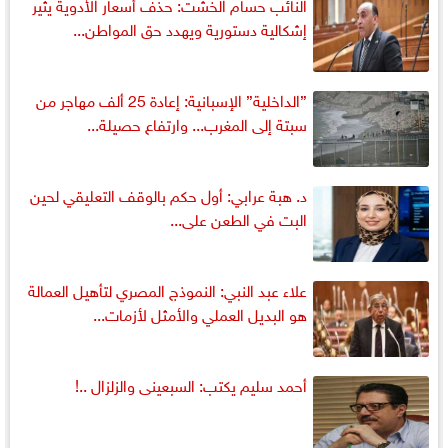
النائب حسام الخشت: حذف أسعار الأدوية يثير
إشكالية دستورية ويهدد حق المواطن...
”الداخلية” الإسبانية: إعادة 25 ألف مهاجر من
سبتة إلى المغرب... وارتفاع حصيلة...
د. هبة عرابي: أول حكم بالوقف التعليقي لحين
البت في الطعن على...
علاء عبد النبي: النموذج المصري لتأهيل العمالة
هو البديل العملي والأمثل لأزمات...
أحمد سليم يكتب: السبعينى والزلزال ..!