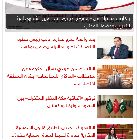
بتكليف مشترك من «إمام» و«دراج».. عبد العزيز الشناوي أمينًا
للتدريب وعضوًا بالمكتب...
بعد واقعة عمرو عمارة.. نائب رئيس تنظيم
الاتصالات لـ«بوابة البرلمان»: من يوقع...
النائب حسين هريدي يسأل الحكومة عن
ملاحظات «المركزي للمحاسبات» بشأن المنطقة
اقتصادية...
توقيع «اتفاقية مكة للدفاع المشترك» بين
السعودية وتركيا وباكستان
النائبة ولاء الصبان: تطبيق قانون السمسرة
العقارية ضرورة لضبط السوق وحماية حقوق...