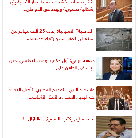
النائب حسام الخشت: حذف أسعار الأدوية يثير
إشكالية دستورية ويهدد حق المواطن...
”الداخلية” الإسبانية: إعادة 25 ألف مهاجر من
سبتة إلى المغرب... وارتفاع حصيلة...
د. هبة عرابي: أول حكم بالوقف التعليقي لحين
البت في الطعن على...
علاء عبد النبي: النموذج المصري لتأهيل العمالة
هو البديل العملي والأمثل لأزمات...
أحمد سليم يكتب: السبعينى والزلزال ..!