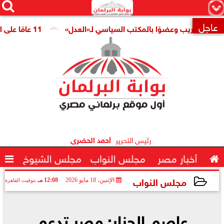




×
عاجل
 للتدريب وعضوًا بالمكتب السياسي لـ«العدل»
11 عامًا على افتتاح قناة السويس الجديدة.. النائبة مروة قنصوة: رؤية الدولة حولت الممر الملاحي إلى مركز اقتصادي عالمي

رئيس التحرير
أحمد الحضرى

أخبار مصر
مجلس النواب
مجلس الشيوخ

مجلس النواب
الإثنين، 18 مايو 2026
12:08 مـ
بتوقيت القاهرة
2026-05-18 12:08:10
عاصم الجزار: مصر تدعم