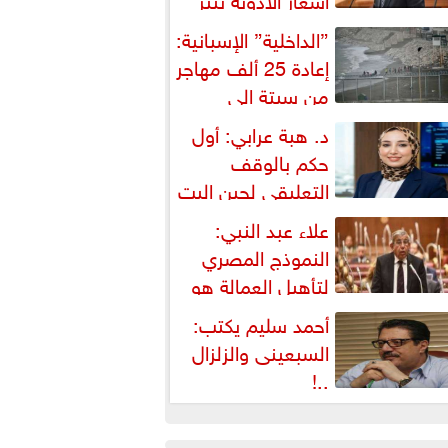
شكالية دستورية ويهدد حق
”الداخلية” الإسبانية:
لمواطن...
إعادة 25 ألف مهاجر
من سبتة إلى
لمغرب... وارتفاع حصيلة...
د. هبة عرابي: أول
حكم بالوقف
التعليقي لحين البت
ي الطعن على...
علاء عبد النبي:
النموذج المصري
لتأهيل العمالة هو
لبديل العملي والأمثل لأزمات...
أحمد سليم يكتب:
السبعينى والزلزال
..!