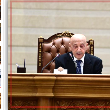
و
ض
ح
خ