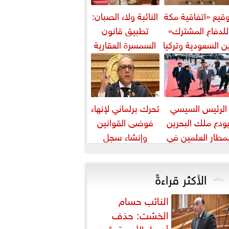
قيع «اتفاقية مكة
النائبة ولاء الصبان:
للدفاع المشترك»
تطبيق قانون
ن السعودية وتركيا
السمسرة العقارية
وباكستان
ضرورة لضبط
السوق وحماية
حقوق...
الرئيس السيسي
تحرك برلماني لإنهاء
ودع ملك البحرين
فوضى القوانين
مطار العلمين في
وإنشاء سجل
ام زيارته إلى مصر
تشريعي إلكتروني
الأكثر قراءةً
النائب حسام
الخشت: حذف
أسعار الأدوية يثير