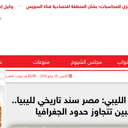
سبات» بشأن المنطقة اقتصادية قناة السويس
وكيل إسكان النوا
ر
نواب
مجلس الشيوخ
منوعات
ش
الإثنين، 18 مايو 2026
12:19 مـ
بتوقيت القاهرة
ليبي: مصر سند تاريخي لليبيا..
ن تتجاوز حدود الجغرافيا