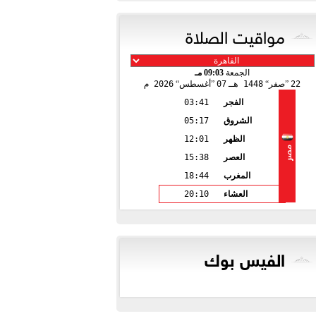
مواقيت الصلاة
الجمعة
09:03 مـ
22
صفر
1448 هـ
07
أغسطس
2026 م
الفجر
03:41
الشروق
05:17
الظهر
12:01
مصر
العصر
15:38
المغرب
18:44
العشاء
20:10
الفيس بوك