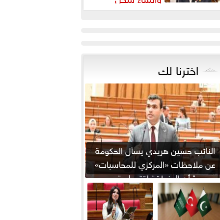
شريعي إلكتروني
اخترنا لك
النائب حسين هريدي يسأل الحكومة
عن ملاحظات «المركزي للمحاسبات»
بشأن المنطقة اقتصادية...