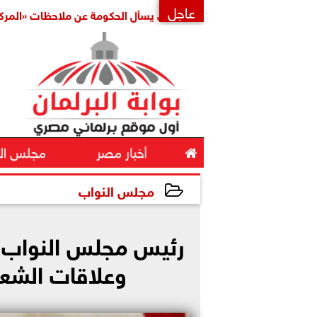
عاجل
النائب حسين هريدي يسأل الحكومة عن ملاحظات «المركزي للمحا
×

أخبار مصر
مجلس ال
مجلس النواب
2026-05-18 12:19:26
رئيس مجلس النواب ال
وعلاقات الشعبي