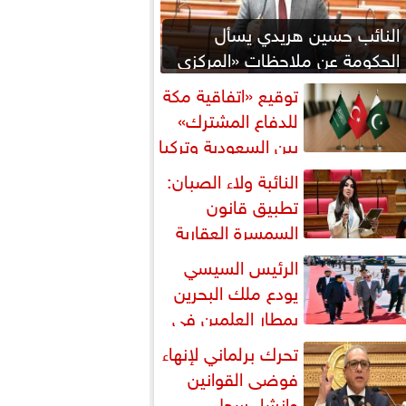
النائب حسين هريدي يسأل
الحكومة عن ملاحظات «المركزي
للمحاسبات» بشأن المنطقة
توقيع «اتفاقية مكة
اقتصادية...
للدفاع المشترك»
بين السعودية وتركيا
باكستان
النائبة ولاء الصبان:
تطبيق قانون
السمسرة العقارية
رورة لضبط السوق وحماية
الرئيس السيسي
قوق...
يودع ملك البحرين
بمطار العلمين في
تام زيارته إلى مصر
تحرك برلماني لإنهاء
فوضى القوانين
وإنشاء سجل