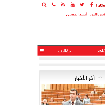






ب: الوحدات المغلقة ثروة قومية معطلة واستغلالها يخفف أزمة الإسكا
أحمد الحضرى
ئيس التحرير
اهد
مقالات

آخر الأخبار