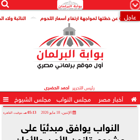




×
عاجل
ومة عن خطتها لمواجهة ارتفاع أسعار اللحوم
النائبة ولاء الصب

رئيس التحرير
أحمد الحضرى

أخبار مصر
مجلس النواب
مجلس الشيوخ

الإثنين، 18 مايو 2026
05:13 مـ
بتوقيت القاهرة
2026-05-18 17:13:16
النواب يوافق مبدئيًا على
مشروع قانون الأمن والأمان