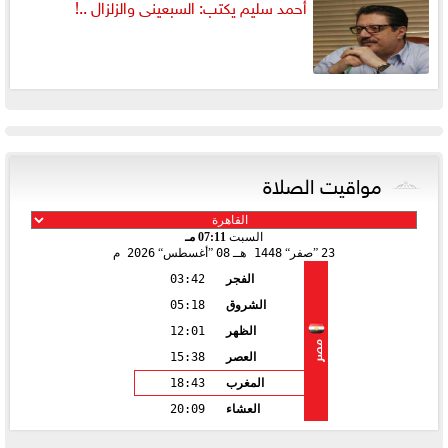
أحمد سليم يكتب: السبعينى والزلزال ..!
مواقيت الصلاة
السبت
07:11 مـ
23
صفر
1448 هـ
08
أغسطس
2026 م
الفجر
03:42
الشروق
05:18
الظهر
12:01
مصر
العصر
15:38
المغرب
18:43
العشاء
20:09