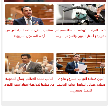
شعبة المواد البترولية: لجنة التسعير لم
مقترح برلماني لحماية المواطنين من
تقرر رفع أسعار البنزين والسولار حتى...
أرقام المحمول المجهولة
أمين صناعة النواب: مشروع قانون
النائب محمد الصالحي يسأل الحكومة
تنظيم وسائل التواصل يواجه التزييف
عن خطتها لمواجهة ارتفاع أسعار اللحوم
العميق ويحمي...