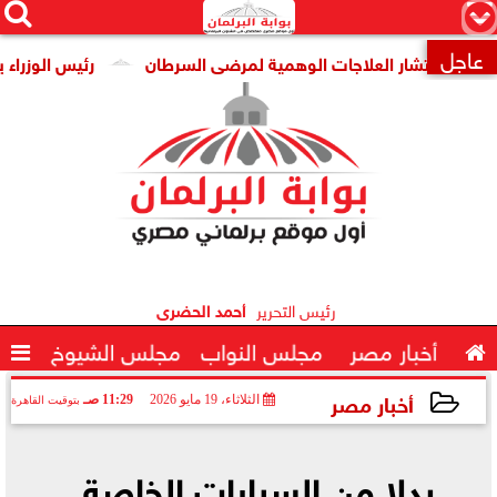




×
عاجل
 انتشار العلاجات الوهمية لمرضى السرطان
رئيس الوزراء يتابع 

رئيس التحرير
أحمد الحضرى

أخبار مصر
مجلس النواب
مجلس الشيوخ

أخبار مصر
الثلاثاء، 19 مايو 2026
11:29 صـ
بتوقيت القاهرة
2026-05-19 11:29:00
بدلا من السيارات الخاصة..