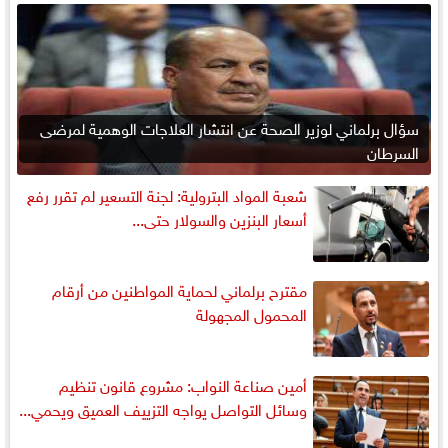
سؤال برلماني لوزير الصحة عن انتشار العلاجات الوهمية لمرضى
السرطان
شعبة المواد البترولية: لجنة التسعير لم تقرر رفع
أسعار البنزين والسولار حتى...
مقترح برلماني لحماية المواطنين من أرقام
المحمول المجهولة
أمين صناعة النواب: مشروع قانون تنظيم
وسائل التواصل يواجه التزييف العميق ويحمي...