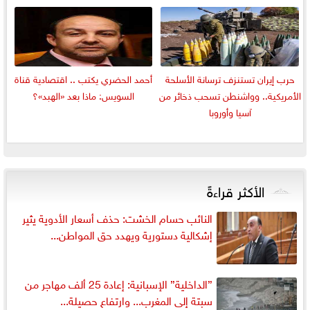
حرب إيران تستنزف ترسانة الأسلحة
أحمد الحضري يكتب .. اقتصادية قناة
الأمريكية.. وواشنطن تسحب ذخائر من
السويس: ماذا بعد «الهبد»؟
آسيا وأوروبا
الأكثر قراءةً
النائب حسام الخشت: حذف أسعار الأدوية يثير
إشكالية دستورية ويهدد حق المواطن...
”الداخلية” الإسبانية: إعادة 25 ألف مهاجر من
سبتة إلى المغرب... وارتفاع حصيلة...