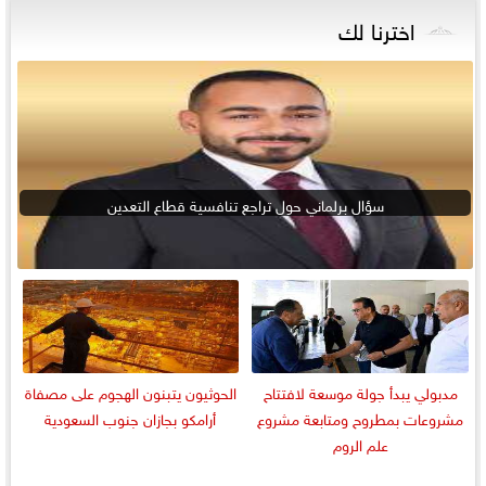
اخترنا لك
سؤال برلماني حول تراجع تنافسية قطاع التعدين
مدبولي يبدأ جولة موسعة لافتتاح
الحوثيون يتبنون الهجوم على مصفاة
مشروعات بمطروح ومتابعة مشروع
أرامكو بجازان جنوب السعودية
علم الروم