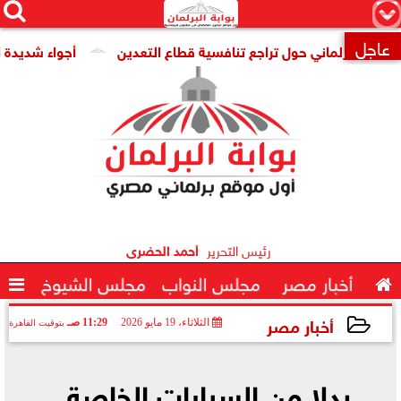




×
عاجل
برلماني حول تراجع تنافسية قطاع التعدين
أجواء شديدة الحرارة

رئيس التحرير
أحمد الحضرى

أخبار مصر
مجلس النواب
مجلس الشيوخ

أخبار مصر
الثلاثاء، 19 مايو 2026
11:29 صـ
بتوقيت القاهرة
2026-05-19 11:29:00
بدلا من السيارات الخاصة..