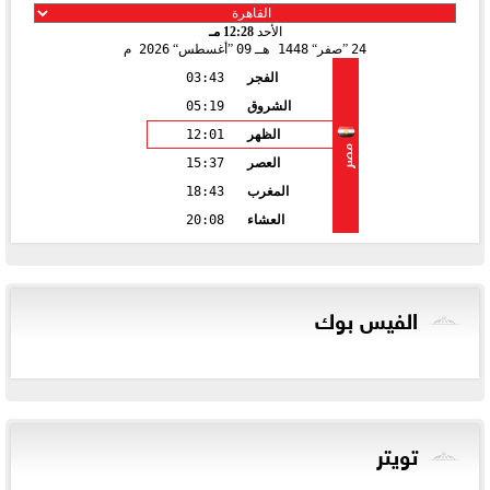
الأحد
12:28 مـ
24
صفر
1448 هـ
09
أغسطس
2026 م
الفجر
03:43
الشروق
05:19
الظهر
12:01
مصر
العصر
15:37
المغرب
18:43
العشاء
20:08
الفيس بوك
تويتر