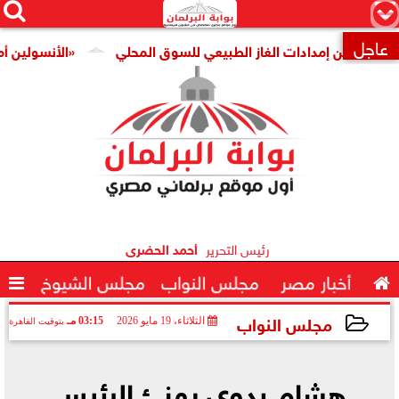




×
عاجل
 تأمين إمدادات الغاز الطبيعي للسوق المحلي
«الأنسولين أمن قوم

رئيس التحرير
أحمد الحضرى

أخبار مصر
مجلس النواب
مجلس الشيوخ

مجلس النواب
الثلاثاء، 19 مايو 2026
03:15 مـ
بتوقيت القاهرة
2026-05-19 15:15:45
هشام بدوي يهنئ الرئيس