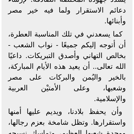
دعائم الاستقرار ولما فيه خير مصر
وأبنائها.
كما يسعدني في تلك المناسبة العطرة،
أن أتوجه إليكم جميعًا - نواب الشعب -
بخالص التهاني وأصدق التبريكات. داعيًا
الله تعالى.. أن يعيد هذه الأيام المباركة،
بالخير واليُمن والبركات على مصر
وشعبها، وعلى الأمتيْن العربية
والإسلامية.
وأن يحفظ بلادنا، ويديم عليها أمنها
واستقرارها. وتظل شامخة بعزم رجالها،
ووحدة شعبها العظيم، وتماسك نسيجه