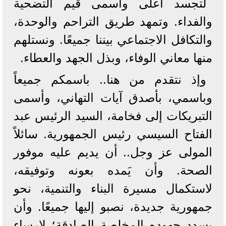
لتجسد أعلى وأسمى قيم التضحية
والفداء. وتمهد طريق التراحم والوحدة،
والتكافل الاجتماعي بيننا جميعًا. ونستلهم
منها معاني الوفاء، وبذل الجهد والعطاء.
وإذ نتقدم من هنا.. باسمكم جميعاً
وباسمي، بأصدق آيات التهاني، وأسمى
التبريكات إلى فخامة، السيد الرئيس عبد
الفتاح السيسي رئيس الجمهورية. سائلاً
المولى عز وجل.. أن يديم عليه موفور
الصحة. وأن يَمده بعونه وتوفيقه،
لاستكمال مسيرة البناء والتنمية، نحو
جمهورية جديدة، نصبو إليها جميعًا. وأن
يسدد جهوده المخلصة الصادقة؛ لإرساء