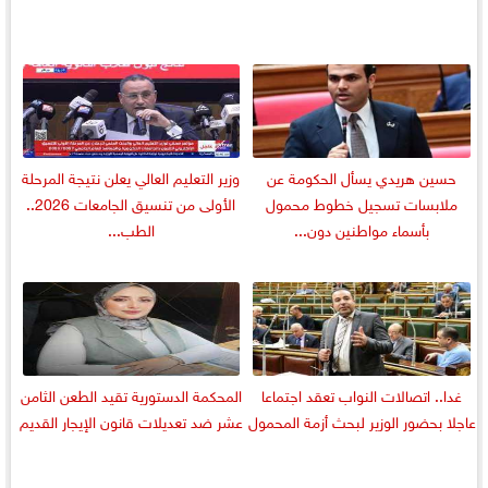
حسين هريدي يسأل الحكومة عن
وزير التعليم العالي يعلن نتيجة المرحلة
ملابسات تسجيل خطوط محمول
الأولى من تنسيق الجامعات 2026..
بأسماء مواطنين دون...
الطب...
غدا.. اتصالات النواب تعقد اجتماعا
المحكمة الدستورية تقيد الطعن الثامن
عاجلا بحضور الوزير لبحث أزمة المحمول
عشر ضد تعديلات قانون الإيجار القديم