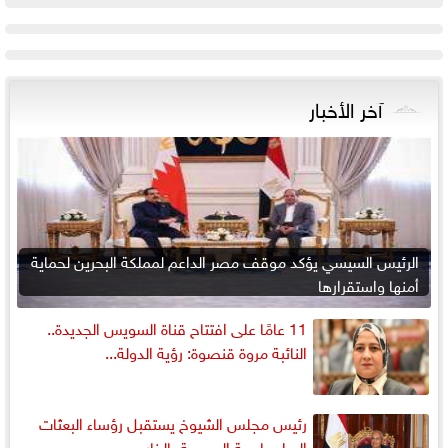
آخر الأخبار
الرئيس السيسي يؤكد موقف مصر الداعم لمملكة البحرين لحماية
أمنها واستقرارها
11 عامًا على افتتاح قناة السويس الجديدة..
النائبة مروة قنصوة: رؤية الدولة...
رئيس مجلس الشيوخ يستقبل رؤساء البعثات
الدبلوماسية المصرية بالخارج