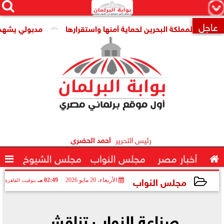




×
عاجل
لمملكة البحرين لحماية أمنها واستقرارها
مدبولي يشهد توقيع

رئيس التحرير
أحمد الحضرى

أخبار مصر
مجلس النواب
مجلس الشيوخ

مجلس النواب
الأربعاء، 20 مايو 2026
02:49 مـ
بتوقيت القاهرة
2026-05-20 14:49:17
صناعة النواب تناقش