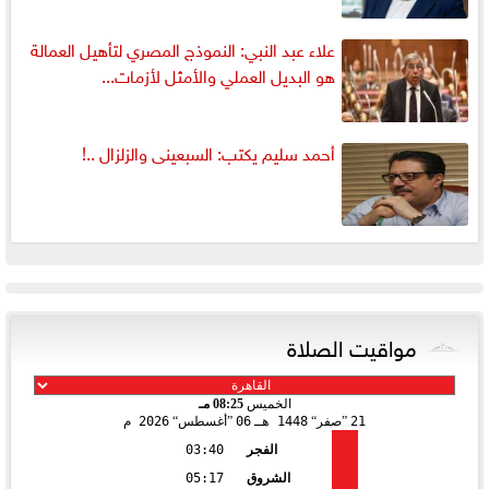
علاء عبد النبي: النموذج المصري لتأهيل العمالة
هو البديل العملي والأمثل لأزمات...
أحمد سليم يكتب: السبعينى والزلزال ..!
مواقيت الصلاة
الخميس
08:25 مـ
21
صفر
1448 هـ
06
أغسطس
2026 م
الفجر
03:40
الشروق
05:17