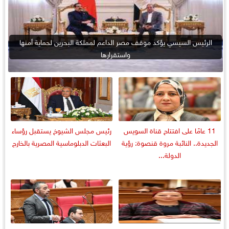
الرئيس السيسي يؤكد موقف مصر الداعم لمملكة البحرين لحماية أمنها
واستقرارها
11 عامًا على افتتاح قناة السويس
رئيس مجلس الشيوخ يستقبل رؤساء
الجديدة.. النائبة مروة قنصوة: رؤية
البعثات الدبلوماسية المصرية بالخارج
الدولة...