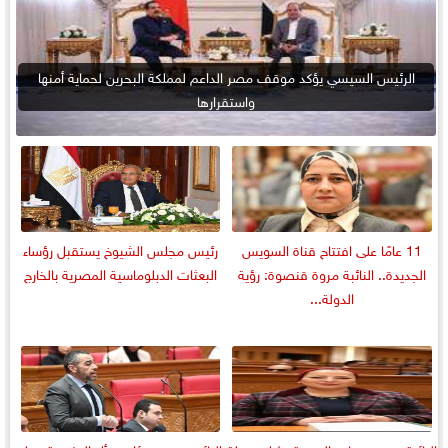
الرئيس السيسي يؤكد موقف مصر الداعم لمملكة البحرين لحماية أمنها
واستقرارها
11 عامًا على افتتاح قناة السويس
رئيس مجلس الشيوخ يستقبل رؤساء
الجديدة.. النائبة مروة قنصوة: رؤية
البعثات الدبلوماسية المصرية بالخارج
الدولة...