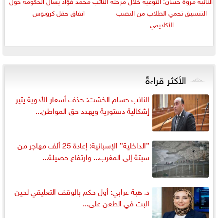
النائبة مروة حسان: التوعية خلال مرحلة
النائب محمد فؤاد يسأل الحكومة حول
التنسيق تحمي الطلاب من النصب
اتفاق حقل كرونوس
الأكاديمي
الأكثر قراءةً
النائب حسام الخشت: حذف أسعار الأدوية يثير
إشكالية دستورية ويهدد حق المواطن...
”الداخلية” الإسبانية: إعادة 25 ألف مهاجر من
سبتة إلى المغرب... وارتفاع حصيلة...
د. هبة عرابي: أول حكم بالوقف التعليقي لحين
البت في الطعن على...