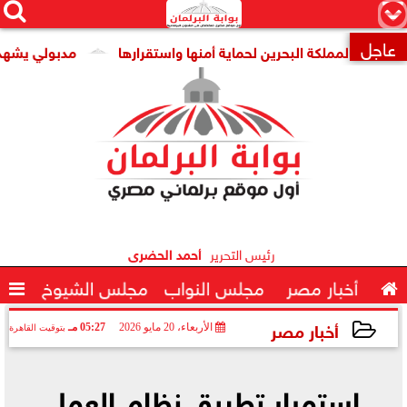




×
عاجل
 لمملكة البحرين لحماية أمنها واستقرارها
مدبولي يشهد توقي

رئيس التحرير
أحمد الحضرى

أخبار مصر
مجلس النواب
مجلس الشيوخ

أخبار مصر
الأربعاء، 20 مايو 2026
05:27 مـ
بتوقيت القاهرة
2026-05-20 17:27:06
استمرار تطبيق نظام العمل