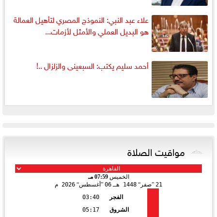
علاء عبد النبي: النموذج المصري لتأهيل العمالة
هو البديل العملي والأمثل لأزمات...
أحمد سليم يكتب: السبعينى والزلزال ..!
مواقيت الصلاة
الخميس
07:59 مـ
21
صفر
1448 هـ
06
أغسطس
2026 م
الفجر
03:40
الشروق
05:17