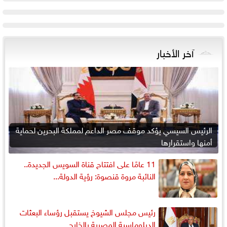
آخر الأخبار
الرئيس السيسي يؤكد موقف مصر الداعم لمملكة البحرين لحماية
أمنها واستقرارها
11 عامًا على افتتاح قناة السويس الجديدة..
النائبة مروة قنصوة: رؤية الدولة...
رئيس مجلس الشيوخ يستقبل رؤساء البعثات
الدبلوماسية المصرية بالخارج