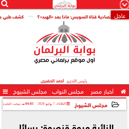




×
عاجل
اقتصادية قناة السويس: ماذا بعد «الهبد»؟
كشف طبي جديد يمهد

رئيس التحرير
أحمد الحضرى

أخبار مصر
مجلس النواب
مجلس الشيوخ

مجلس الشيوخ
الثلاثاء، 7 يوليو 2026
04:03 مـ
بتوقيت القاهرة
2026-07-07 16:03:12
النائبة مروة قنصوة: رسائل