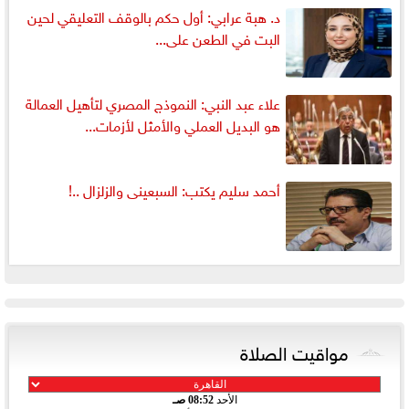
د. هبة عرابي: أول حكم بالوقف التعليقي لحين
البت في الطعن على...
علاء عبد النبي: النموذج المصري لتأهيل العمالة
هو البديل العملي والأمثل لأزمات...
أحمد سليم يكتب: السبعينى والزلزال ..!
مواقيت الصلاة
الأحد
08:52 صـ