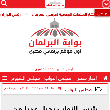




×
عاجل
 انتشار العلاجات الوهمية لمرضى السرطان
رئيس الوزراء يتابع 

رئيس التحرير
أحمد الحضرى

أخبار مصر
مجلس النواب
مجلس الشيوخ

مجلس النواب
الثلاثاء، 13 يونيو 2023
02:13 مـ
بتوقيت القاهرة
2023-06-13 14:13:27
رئيس النواب يحيل عددا من