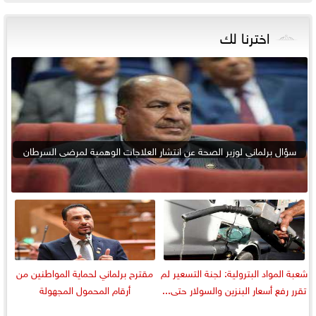
اخترنا لك
سؤال برلماني لوزير الصحة عن انتشار العلاجات الوهمية لمرضى السرطان
شعبة المواد البترولية: لجنة التسعير لم
مقترح برلماني لحماية المواطنين من
تقرر رفع أسعار البنزين والسولار حتى...
أرقام المحمول المجهولة