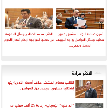
أمين صناعة النواب: مشروع قانون
النائب محمد الصالحي يسأل الحكومة
تنظيم وسائل التواصل يواجه التزييف
عن خطتها لمواجهة ارتفاع أسعار اللحوم
العميق ويحمي...
الأكثر قراءةً
النائب حسام الخشت: حذف أسعار الأدوية يثير
إشكالية دستورية ويهدد حق المواطن...
”الداخلية” الإسبانية: إعادة 25 ألف مهاجر من