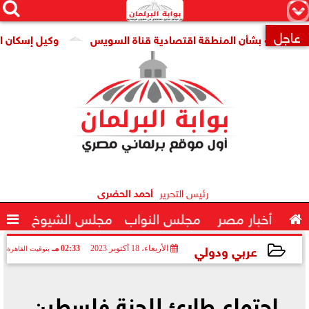




×
عاجل
ات» بشأن المنطقة اقتصادية قناة السويس
وكيل إسكان النواب:

رئيس التحرير
أحمد الحضرى

أخبار مصر
مجلس النواب
مجلس الشيوخ

عربي ودولي
الأربعاء، 18 أكتوبر 2023
02:33 مـ
بتوقيت القاهرة
2023-10-18 14:33:51
اجتماع طارئ للجنة فلسطين