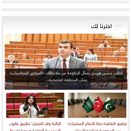
اخترنا لك
النائب حسين هريدي يسأل الحكومة عن ملاحظات «المركزي للمحاسبات»
بشأن المنطقة اقتصادية...
توقيع «اتفاقية مكة للدفاع المشترك»
النائبة ولاء الصبان: تطبيق قانون
بين السعودية وتركيا وباكستان
السمسرة العقارية ضرورة لضبط