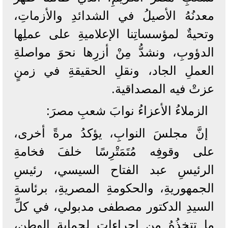
معدنُهُ الأصيلُ في الشدائدِ والأزماتِ،
وتحيةٌ لمؤسساتِنا الإعلاميةِ على عملِها
الدؤوبِ، ونشدُّ مِنْ أزرِها نحوَ مواصلةِ
العملِ الجاد، ونقلِ الحقيقةِ في زمنٍ
عزتْ فيه المصداقية.
الزملاءُ الأعزاءُ نوابَ شعبِ مصرَ:
إنَّ مجلسَ النوابِ، يؤكدُ مرةً أخرى،
على وقوفِه مُتَمَتْرِسًا خلفَ فخامةِ
الرئيسِ عبد الفتاح السيسي، رئيسِ
الجمهوريةِ، والحكومةِ المصريةِ، برئاسةِ
السيدِ الدكتور مصطفى مدبولي، في كلِّ
ما تتخذُهُ من إجراءاتٍ لحمايةِ الوطنِ،