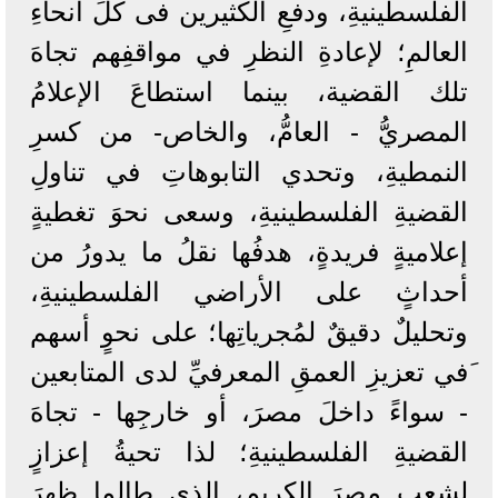
الفلسطينيةِ، ودفعِ الكثيرين فى كلِّ أنحاءِ
العالمِ؛ لإعادةِ النظرِ في مواقفِهم تجاهَ
تلك القضية، بينما استطاعَ الإعلامُ
المصريُّ - العامُّ، والخاص- من كسرِ
النمطيةِ، وتحدي التابوهاتِ في تناولِ
القضيةِ الفلسطينيةِ، وسعى نحوَ تغطيةٍ
إعلاميةٍ فريدةٍ، هدفُها نقلُ ما يدورُ من
أحداثٍ على الأراضي الفلسطينيةِ،
وتحليلٌ دقيقٌ لمُجرياتِها؛ على نحوٍ أسهم
َفي تعزيزِ العمقِ المعرفيِّ لدى المتابعين
- سواءً داخلَ مصرَ، أو خارجِها - تجاهَ
القضيةِ الفلسطينيةِ؛ لذا تحيةُ إعزازٍ
لشعبِ مصرَ الكريمِ، الذي طالما ظهرَ