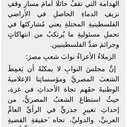
الهدامة التي تقفُ حائلًا أمامَ مسارِ وقفِ
نزيفِ الدماءِ الحاصلِ في الأراضي
الفلسطينيةِ المحتلةِ يعني مُشاركتَها في
تحملِ مسئوليةِ ما يُرتكبُ من انتهاكاتٍ
وجرائمَ ضدَّ الفلسطينيين.
الزملاءُ الأعزاءُ نوابَ شعبِ مصرَ:
إنَّ مجلسَ النوابِ لا يمكنُهُ أن يَغمِطَ
الشعبَ المصريَّ ومؤسساتِنا الإعلاميةَ
الوطنيةَ حقَهم تجاهَ الأحداثِ في غزة،
حيثُ استطاعَ الشعبُ المصريُّ، من
إحداثِ تغييرٍ جذريٍّ في الرأيِّ العامِّ
العربيِّ، والدوليِّ، تجاه َحقيقةِ القضيةِ