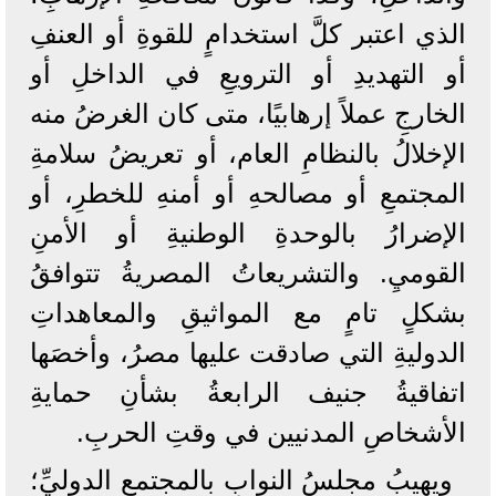
الذي اعتبر كلَّ استخدامٍ للقوةِ أو العنفِ
أو التهديدِ أو الترويعِ في الداخلِ أو
الخارجِ عملاً إرهابيًا، متى كان الغرضُ منه
الإخلالُ بالنظامِ العام، أو تعريضُ سلامةِ
المجتمعِ أو مصالحهِ أو أمنهِ للخطرِ، أو
الإضرارُ بالوحدةِ الوطنيةِ أو الأمنِ
القوميِ. والتشريعاتُ المصريةُ تتوافقُ
بشكلٍ تامٍ مع المواثيقِ والمعاهداتِ
الدوليةِ التي صادقت عليها مصرُ، وأخصَها
اتفاقيةُ جنيف الرابعةُ بشأنِ حمايةِ
الأشخاصِ المدنيين في وقتِ الحربِ.
ويهيبُ مجلسُ النوابِ بالمجتمعِ الدوليِّ؛