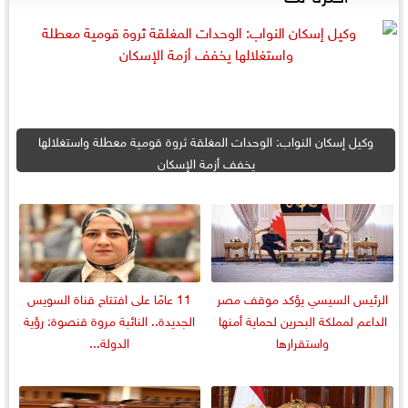
وكيل إسكان النواب: الوحدات المغلقة ثروة قومية معطلة واستغلالها
يخفف أزمة الإسكان
الرئيس السيسي يؤكد موقف مصر
11 عامًا على افتتاح قناة السويس
الداعم لمملكة البحرين لحماية أمنها
الجديدة.. النائبة مروة قنصوة: رؤية
واستقرارها
الدولة...