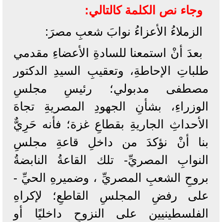
وجاء نص الكلمة كالتالي:
الزملاءُ الأعزاءُ نوابَ شعبِ مصرَ:
بعدَ أنْ استمعنا للسادةِ الأعضاءِ مقدمي
طلباتِ الإحاطةِ، وتعقيبِ السيدِ الدكتور
مصطفى مدبولي؛ رئيسِ مجلسِ
الوزراءِ، بشأنِ الجهودِ المصريةِ تجاهَ
الأحداثِ الجاريةِ بقطاعِ غزة؛ فأنه حَرِيٌّ
بنا أنْ نؤكدَ من داخلِ قاعةِ مجلسِ
النوابِ المصريِّ- تلك القاعةُ النابضةُ
بروحِ الشعبِ المصريِّ ، وضميرهِ الحيِّ -
على رفضِ المجلسِ القاطعِ؛ لإكراهِ
الفلسطينيين على النزوحِ داخليًا أو