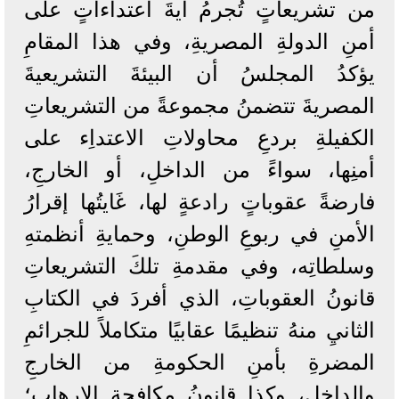
من تشريعاتٍ تُجرمُ أيةَ اعتداءاتٍ على
أمنِ الدولةِ المصريةِ، وفي هذا المقامِ
يؤكدُ المجلسُ أن البيئةَ التشريعيةَ
المصريةَ تتضمنُ مجموعةً من التشريعاتِ
الكفيلةِ بردعِ محاولاتِ الاعتداِء على
أمنِها، سواءً من الداخلِ، أو الخارجِ،
فارضةً عقوباتٍ رادعةٍ لها، غَايتُها إقرارُ
الأمنِ في ربوعِ الوطنِ، وحمايةِ أنظمتهِ
وسلطاتِه، وفي مقدمةِ تلكَ التشريعاتِ
قانونُ العقوباتِ، الذي أفردَ في الكتابِ
الثانيِ منهُ تنظيمًا عقابيًا متكاملاً للجرائمِ
المضرةِ بأمنِ الحكومةِ من الخارجِ
والداخلِ، وكذا قانونُ مكافحةِ الإرهابِ؛