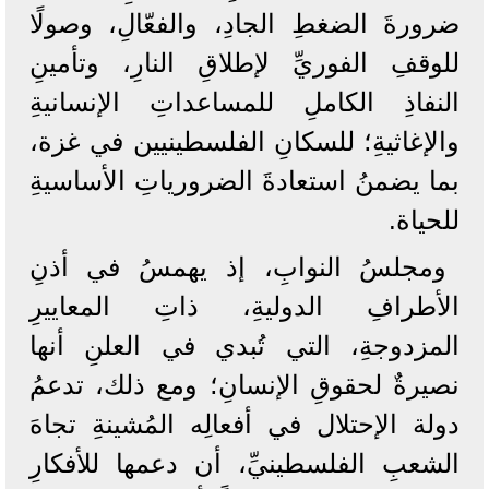
ضرورةَ الضغطِ الجادِ، والفعّالِ، وصولًا
للوقفِ الفوريِّ لإطلاقِ النارِ، وتأمينِ
النفاذِ الكاملِ للمساعداتِ الإنسانيةِ
والإغاثيةِ؛ للسكانِ الفلسطينيين في غزة،
بما يضمنُ استعادةَ الضرورياتِ الأساسيةِ
للحياة.
ومجلسُ النوابِ، إذ يهمسُ في أذنِ
الأطرافِ الدوليةِ، ذاتِ المعاييرِ
المزدوجةِ، التي تُبدي في العلنِ أنها
نصيرةٌ لحقوقِ الإنسانِ؛ ومع ذلك، تدعمُ
دولة الإحتلال في أفعالِه المُشينةِ تجاهَ
الشعبِ الفلسطينيِّ، أن دعمها للأفكارِ