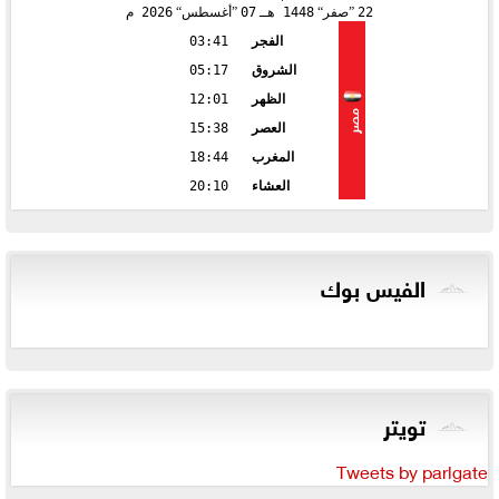
22
صفر
1448 هـ
07
أغسطس
2026 م
الفجر
03:41
الشروق
05:17
الظهر
12:01
مصر
العصر
15:38
المغرب
18:44
العشاء
20:10
الفيس بوك
تويتر
Tweets by parlgate