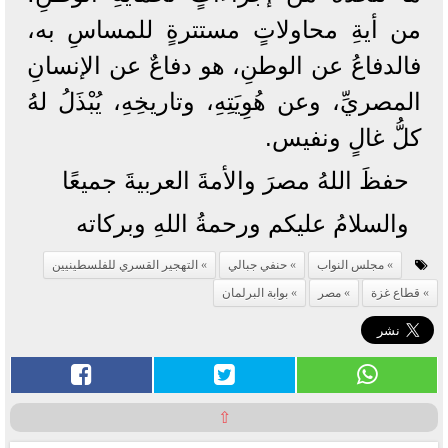
من أيةِ محاولاتٍ مستترةٍ للمساسِ به،
فالدفاعُ عن الوطنِ، هو دفاعٌ عن الإنسانِ
المصريِّ، وعن هُوِيَتِهِ، وتاريخِهِ، يُبْذَلُ لهُ
كلُّ غالٍ ونفيس.
حفظَ اللهُ مصرَ والأمةَ العربيةَ جميعًا
والسلامُ عليكم ورحمةُ اللهِ وبركاته
مجلس النواب
حنفي جبالي
التهجير القسري للفلسطينيين
قطاع غزة
مصر
بوابة البرلمان
⇧