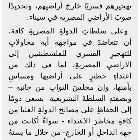
تهجيرِهم قسريًا خارجَ أراضيهم، وتحديدًا
صوبَ الأراضي المصريةِ في سيناء.
وعلى سلطاتِ الدولةِ المصريةِ كافة،
أن تتعاضدَ في مواجهةِ أيةِ محاولاتٍ
للتهجيرِ القسري للفلسطينيين إلى
الأراضيِ المصريةِ، لما في ذلك من
اعتداءٍ خطيرٍ على أراضيها ومساسٍ
بأمنها، وإن مجلسَ النوابِ من جانبهِ –
وبصفتهِ السلطةَ التشريعية- يسعى دومًا
إلى الحفاظِ على مصالحَ الدولةِ العليا من
كافةِ مخاطرَ الاعتداء - سواءً أكانت من
جهةِ الداخلِ أو الخارجِ- من خلال ما يسنهُ