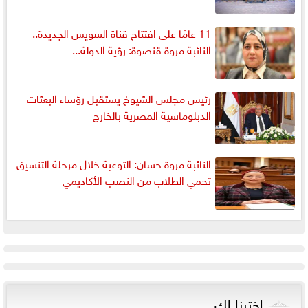
11 عامًا على افتتاح قناة السويس الجديدة..
النائبة مروة قنصوة: رؤية الدولة...
رئيس مجلس الشيوخ يستقبل رؤساء البعثات
الدبلوماسية المصرية بالخارج
النائبة مروة حسان: التوعية خلال مرحلة التنسيق
تحمي الطلاب من النصب الأكاديمي
اخترنا لك