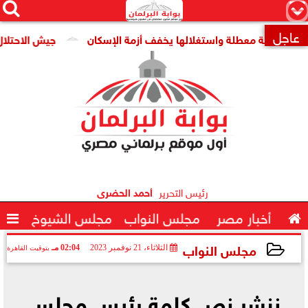




×
عاجل
ية معطلة واستغلالها يخفف أزمة الإسكان
جيش الاحتلال: مقتل جنديين وإصابة 4 آ

رئيس التحرير
أحمد الحضرى

أخبار مصر
مجلس النواب
مجلس الشيوخ

مجلس النواب
الثلاثاء، 21 نوفمبر 2023
02:04 مـ
بتوقيت القاهرة
2023-11-21 14:04:48
ننشر نص كلمة رئيس مجلس