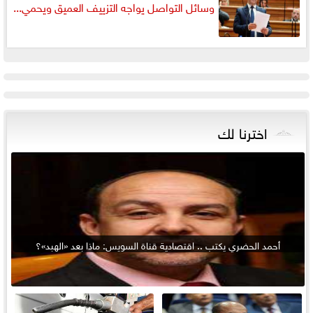
وسائل التواصل يواجه التزييف العميق ويحمي...
اخترنا لك
أحمد الحضري يكتب .. اقتصادية قناة السويس: ماذا بعد «الهبد»؟