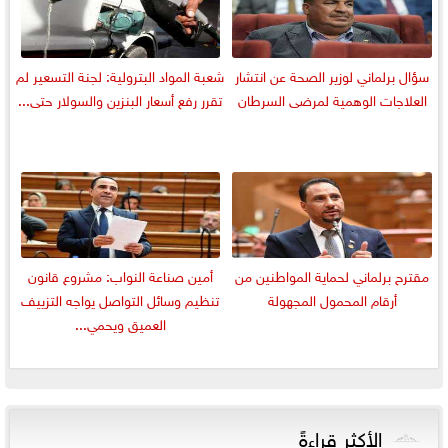
سؤال برلماني لوزير الصحة عن انتشار
شعبة المواد البترولية: لجنة التسعير لم
العلاجات الوهمية لمرضى السرطان
تقرر رفع أسعار البنزين والسولار حتى...
مقترح برلماني لحماية المواطنين من
أمين صناعة النواب: مشروع قانون
أرقام المحمول المجهولة
تنظيم وسائل التواصل يواجه التزييف
العميق ويحمي...
الأكثر قراءةً