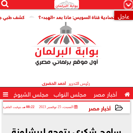




×
عاجل
اقتصادية قناة السويس: ماذا بعد «الهبد»؟
كشف طبي جديد يمهد

رئيس التحرير
أحمد الحضرى

أخبار مصر
مجلس النواب
مجلس الشيوخ

أخبار مصر
السبت، 25 نوفمبر 2023
08:22 مـ
بتوقيت القاهرة
2023-11-25 20:22:38
سامح شكري يتوجه لبرشلونة