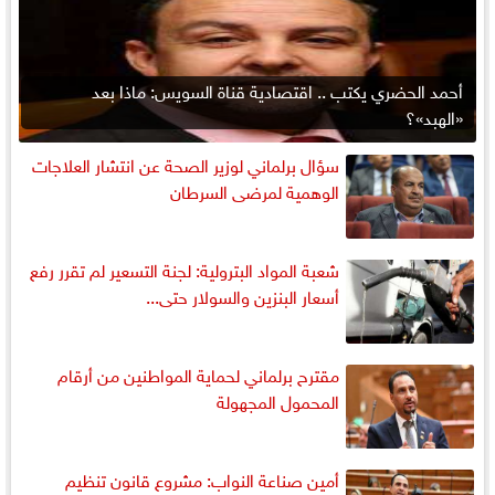
أحمد الحضري يكتب .. اقتصادية قناة السويس: ماذا بعد
«الهبد»؟
سؤال برلماني لوزير الصحة عن انتشار العلاجات
الوهمية لمرضى السرطان
شعبة المواد البترولية: لجنة التسعير لم تقرر رفع
أسعار البنزين والسولار حتى...
مقترح برلماني لحماية المواطنين من أرقام
المحمول المجهولة
أمين صناعة النواب: مشروع قانون تنظيم