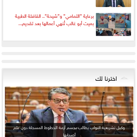
برعاية ”التمامي” و”شيحة”.. القافلة الطبية
بميت أبو غالب تُنهي أعمالها بعد تقديم...
اخترنا لك
وكيل تشريعية النواب يطالب بحسم أزمة الخطوط المسجلة دون علم
أصحابها