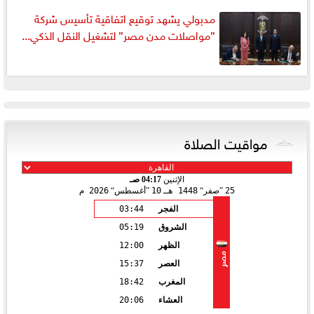
مدبولي يشهد توقيع اتفاقية تأسيس شركة
”مواصلات مدن مصر” لتشغيل النقل الذكي...
مواقيت الصلاة
الإثنين
04:17 صـ
25
صفر
1448 هـ
10
أغسطس
2026 م
الفجر
03:44
الشروق
05:19
الظهر
12:00
مصر
العصر
15:37
المغرب
18:42
العشاء
20:06