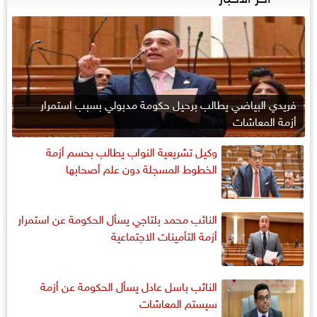
فريدي البياضي يطالب برحيل حكومة مدبولي بسبب استمرار
أزمة المعاشات
وكيل تشريعية النواب يطالب بحسم أزمة
الخطوط المسجلة دون علم أصحابها
النائب محمد بلتاجي يسأل الحكومة عن استمرار
أزمة التأمينات الاجتماعية
النائب باسل عادل يسأل الحكومة عن أزمة
سيستم المعاشات