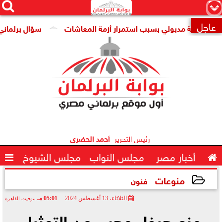




×
عاجل
ومة مدبولي بسبب استمرار أزمة المعاشات
سؤال برلماني حول ت

رئيس التحرير
أحمد الحضرى

أخبار مصر
مجلس النواب
مجلس الشيوخ

منوعات
فنون
الثلاثاء، 13 أغسطس 2024
05:01 مـ
بتوقيت القاهرة
2024-08-13 17:01:33
منع هيفاء وهبي من التمثيل