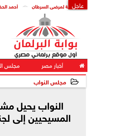
عاجل
ن انتشار العلاجات الوهمية لمرضى السرطان
أحمد الحضري يكتب 
×

أخبار مصر
مجلس ال
مجلس النواب
2026-05-04 13:40:12
النواب يحيل مشر
المسيحيين إلى لج