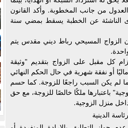
إ
العدول من جانب المخطوبة. وأكد القانون
ا
وى الناشئة عن الخطبة يسقط بمضي سنة
ا
ن الزواج المسيحي رباط ديني مقدس يتم
احدة.
ف
ام كل مقبل على الزواج بتقديم "وثيقة
اليًا أو نفقة شهرية في حال الحكم النهائي
ما لم يكن السبب راجعًا للزوجة. كما حسم
ا
جية" باعتبارها ملكًا خالصًا للزوجة، مع حق
داخل منزل الزوجية.
اسة الدينية
م جواز التطليق بالإرادة المنفردة أو