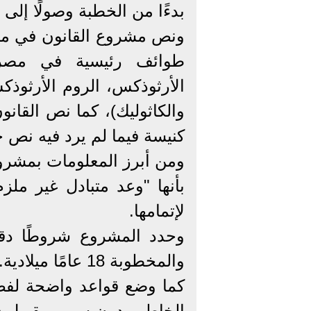
بدءًا من الخطبة وصولًا إلى 
ونص مشروع القانون في ما
طوائف رئيسية في مصر، 
الأرثوذكس، الروم الأرثوذكس
والكاثوليك)، كما نص القانو
كنيسة فيما لم يرد فيه نص 
ومن أبرز المعلومات بمشروع 
لإتمامها.
وحدد المشروع شروطًا دق
والمخطوبة 18 عامًا ميلادية.
كما وضع قواعد واضحة لفض 
الخاطب دون سبب مقبول فلا ي