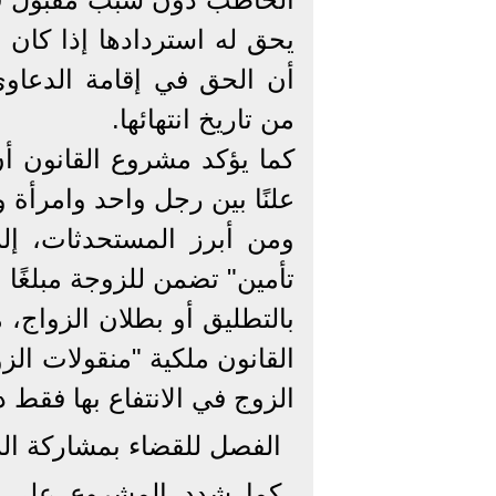
يحق له استردادها إذا كان 
أن الحق في إقامة الدعا
من تاريخ انتهائها.
كما يؤكد مشروع القانون أ
علنًا بين رجل واحد وامرأة و
ومن أبرز المستحدثات، إلز
تأمين" تضمن للزوجة مبلغًا م
بالتطليق أو بطلان الزواج، 
القانون ملكية "منقولات الزو
الزوج في الانتفاع بها فقط 
الفصل للقضاء بمشاركة الرئ
كما شدد المشروع على عد