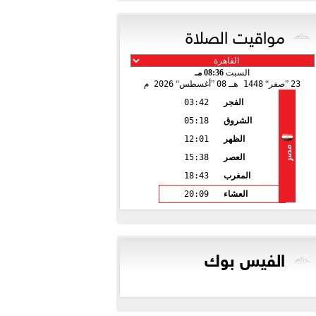
مواقيت الصلاة
السبت
08:36 مـ
23
صفر
1448 هـ
08
أغسطس
2026 م
الفجر
03:42
الشروق
05:18
الظهر
12:01
مصر
العصر
15:38
المغرب
18:43
العشاء
20:09
الفيس بوك