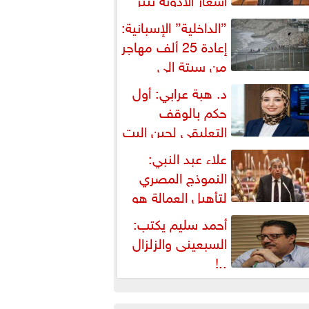
شكالية دستورية ويهدد حق
”الداخلية” الإسبانية:
لمواطن...
إعادة 25 ألف مهاجر
من سبتة إلى
لمغرب... وارتفاع حصيلة...
د. هبة عرابي: أول
حكم بالوقف
التعليقي لحين البت
ي الطعن على...
علاء عبد النبي:
النموذج المصري
لتأهيل العمالة هو
لبديل العملي والأمثل لأزمات...
أحمد سليم يكتب:
السبعينى والزلزال
..!