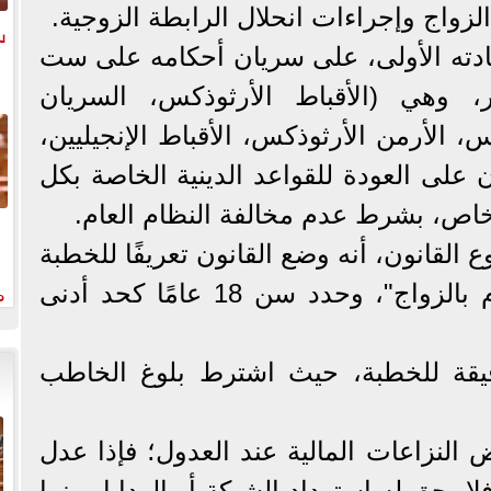
الزواج وإجراءات انحلال الرابطة الزوجية.
س
دته الأولى، على سريان أحكامه على ست
وهي (الأقباط الأرثوذكس، السريان
، الأرمن الأرثوذكس، الأقباط الإنجيليين،
ن على العودة للقواعد الدينية الخاصة بكل
خاص، بشرط عدم مخالفة النظام العام.
القانون، أنه وضع القانون تعريفًا للخطبة
م
بأنها "وعد متبادل غير ملزم بالزواج"، وحدد سن 18 عامًا كحد أدنى
يقة للخطبة، حيث اشترط بلوغ الخاطب
النزاعات المالية عند العدول؛ فإذا عدل
حق له استرداد الشبكة أو الهدايا، بينما