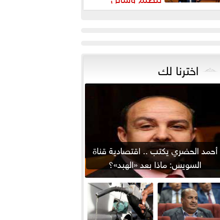
لتواصل يواجه التزييف العميق
يحمي...
اخترنا لك
أحمد الحضري يكتب .. اقتصادية قناة
السويس: ماذا بعد «الهبد»؟