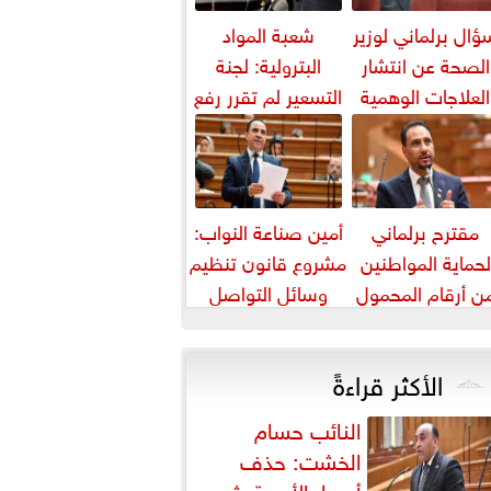
ؤال برلماني لوزير
شعبة المواد
الصحة عن انتشار
البترولية: لجنة
العلاجات الوهمية
التسعير لم تقرر رفع
لمرضى السرطان
أسعار البنزين
والسولار حتى...
مقترح برلماني
أمين صناعة النواب:
لحماية المواطنين
مشروع قانون تنظيم
ن أرقام المحمول
وسائل التواصل
المجهولة
يواجه التزييف
العميق ويحمي...
الأكثر قراءةً
النائب حسام
الخشت: حذف
أسعار الأدوية يثير