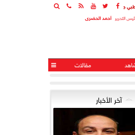






هد الطريق لرصد الزهايمر قبل ظهور أعراضه
جامعة هيروشيما ت
أحمد الحضرى
ئيس التحرير
اهد
مقالات

آخر الأخبار