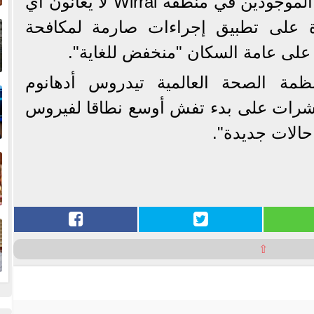
البريطانية أن جميع الركاب الموجودين في منطقة Wirral لا يعانون أي
إ
 على تطبيق إجراءات صارمة لمكافحة
ا
على عامة السكان "منخفض للغاية".
ا
نظمة الصحة العالمية ‌تيدروس أدهانوم
ؤشرات ​على بدء تفش أوسع ⁠نطاقا لفيروس
​حالات جديدة".
ف
ا
⇧