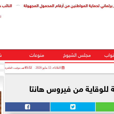
لحماية المواطنين من أرقام المحمول المجهولة
النائب حسين هري
ر
نواب
مجلس الشيوخ
منوعات
ش
الثلاثاء، 12 مايو 2026
05:52 مـ
بتوقيت القاهرة