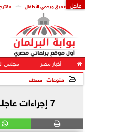
عاجل
التواصل يواجه التزييف العميق ويحمي الأطفال
مقترح برلماني 
×

أخبار مصر
مجلس ال
منوعات
صحتك
2026-05-12 17:52:59
7 إجراءات عاجلة للوقاية من فيروس هانتا