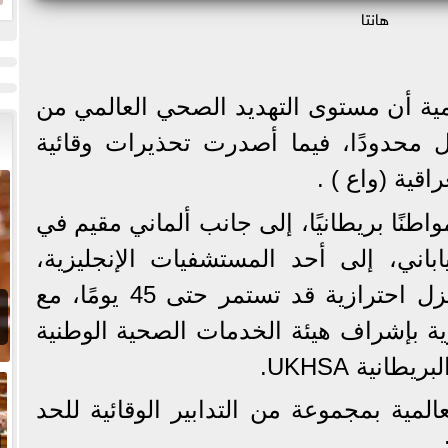
هانتا
ا
ية أن مستوى التهديد الصحي العالمي من
 محدودًا، فيما أصدرت تحذيرات وقائية
اقية (واع ) .
دت بريطانيا نقل 20 مواطنًا بريطانيًا، إلى جانب ألماني مقيم في
باني، إلى أحد المستشفيات الإنجليزية،
حيث يخضعون لإجراءات عزل احترازية قد تستمر حتى 45 يومًا، مع
ة بإشراف هيئة الخدمات الصحية الوطنية
مية بمجموعة من التدابير الوقائية للحد