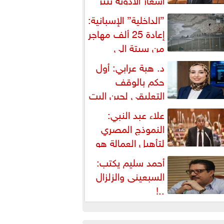
شكالية دستورية ويهدد حق
”الداخلية” الإسبانية:
لمواطن...
إعادة 25 ألف مهاجر
من سبتة إلى
لمغرب... وارتفاع حصيلة...
د. هبة عرابي: أول
حكم بالوقف
التعليقي لحين البت
ي الطعن على...
علاء عبد النبي:
النموذج المصري
لتأهيل العمالة هو
لبديل العملي والأمثل لأزمات...
أحمد سليم يكتب:
السبعينى والزلزال
..!