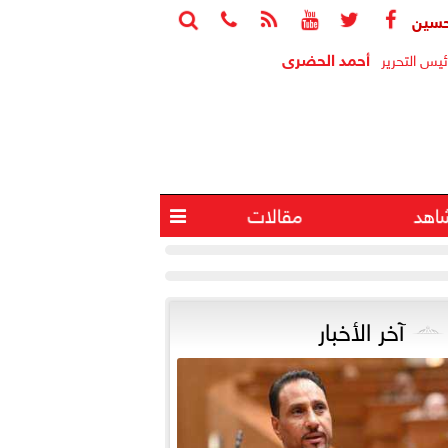






دي يسأل الحكومة عن ملاحظات «المركزي للمحاسبات» بشأن المنطقة 
أحمد الحضرى
ئيس التحرير
اهد
مقالات

آخر الأخبار