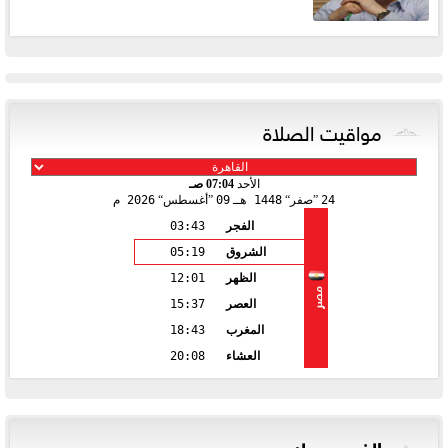
مواقيت الصلاة
الأحد
07:04 صـ
24
صفر
1448 هـ
09
أغسطس
2026 م
الفجر
03:43
الشروق
05:19
الظهر
12:01
مصر
العصر
15:37
المغرب
18:43
العشاء
20:08
الفيس بوك