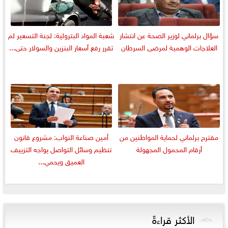
سؤال برلماني لوزير الصحة عن انتشار
شعبة المواد البترولية: لجنة التسعير لم
العلاجات الوهمية لمرضى السرطان
تقرر رفع أسعار البنزين والسولار حتى...
مقترح برلماني لحماية المواطنين من
أمين صناعة النواب: مشروع قانون
أرقام المحمول المجهولة
تنظيم وسائل التواصل يواجه التزييف
العميق ويحمي...
الأكثر قراءةً