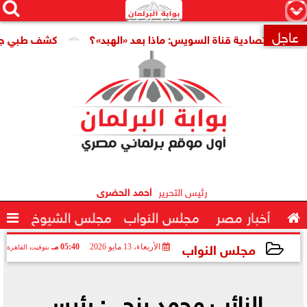




×
عاجل
 اقتصادية قناة السويس: ماذا بعد «الهبد»؟
كشف طبي جديد يمه

رئيس التحرير
أحمد الحضرى

أخبار مصر
مجلس النواب
مجلس الشيوخ

مجلس النواب
الأربعاء، 13 مايو 2026
05:40 مـ
بتوقيت القاهرة
2026-05-13 17:40:12
النائب محمد بنجى: رئيس