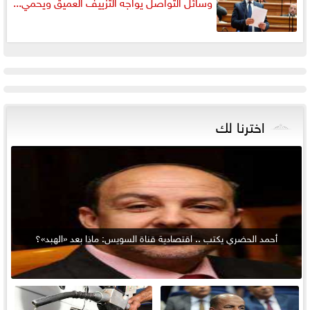
وسائل التواصل يواجه التزييف العميق ويحمي...
اخترنا لك
أحمد الحضري يكتب .. اقتصادية قناة السويس: ماذا بعد «الهبد»؟