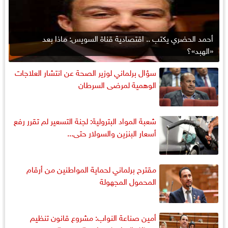
أحمد الحضري يكتب .. اقتصادية قناة السويس: ماذا بعد
«الهبد»؟
سؤال برلماني لوزير الصحة عن انتشار العلاجات
الوهمية لمرضى السرطان
شعبة المواد البترولية: لجنة التسعير لم تقرر رفع
أسعار البنزين والسولار حتى...
مقترح برلماني لحماية المواطنين من أرقام
المحمول المجهولة
أمين صناعة النواب: مشروع قانون تنظيم