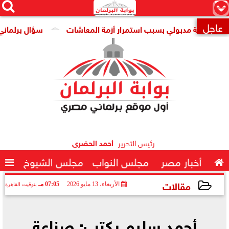




×
عاجل
مة مدبولي بسبب استمرار أزمة المعاشات
سؤال برلماني حول تر

رئيس التحرير
أحمد الحضرى

أخبار مصر
مجلس النواب
مجلس الشيوخ

مقالات
الأربعاء، 13 مايو 2026
07:05 مـ
بتوقيت القاهرة
2026-05-13 19:05:42
أحمد سليم يكتب: صناعة