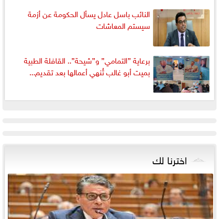
النائب باسل عادل يسأل الحكومة عن أزمة
سيستم المعاشات
برعاية ”التمامي” و”شيحة”.. القافلة الطبية
بميت أبو غالب تُنهي أعمالها بعد تقديم...
اخترنا لك