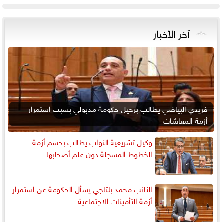
آخر الأخبار
فريدي البياضي يطالب برحيل حكومة مدبولي بسبب استمرار
أزمة المعاشات
وكيل تشريعية النواب يطالب بحسم أزمة
الخطوط المسجلة دون علم أصحابها
النائب محمد بلتاجي يسأل الحكومة عن استمرار
أزمة التأمينات الاجتماعية