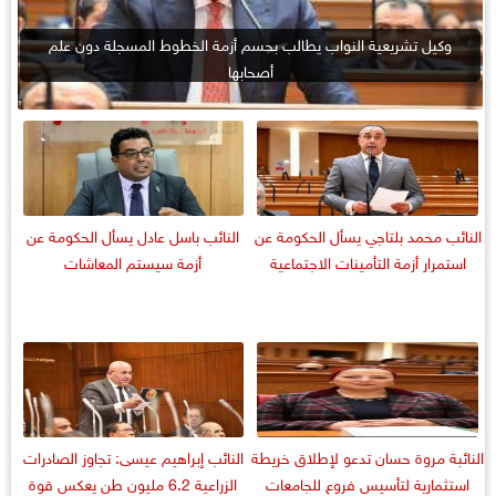
وكيل تشريعية النواب يطالب بحسم أزمة الخطوط المسجلة دون علم
أصحابها
النائب محمد بلتاجي يسأل الحكومة عن
النائب باسل عادل يسأل الحكومة عن
استمرار أزمة التأمينات الاجتماعية
أزمة سيستم المعاشات
النائبة مروة حسان تدعو لإطلاق خريطة
النائب إبراهيم عيسى: تجاوز الصادرات
استثمارية لتأسيس فروع للجامعات
الزراعية 6.2 مليون طن يعكس قوة