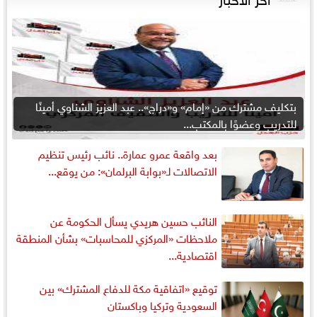
بتكليف مشترك من «إمام» و«دراج».. عبد العزيز الشناوي أمينًا
للتدريب وعضوًا بالمكتب...
بعد واقعة عمرو عمارة.. نائب رئيس تنظيم
الاتصالات لـ«بوابة البرلمان»: من يوقع...
النائب حسين هريدي يسأل الحكومة عن
ملاحظات «المركزي للمحاسبات» بشأن المنطقة
اقتصادية...
توقيع «اتفاقية مكة للدفاع المشترك» بين
السعودية وتركيا وباكستان