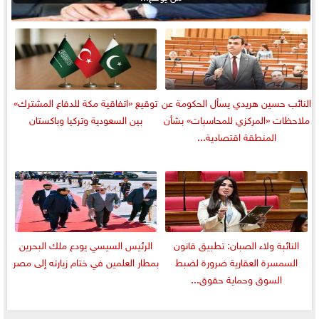
النائب حسين هريدي يسأل الحكومة عن
توقيع «اتفاقية مكة للدفاع المشترك»
ملاحظات «المركزي للمحاسبات» بشأن
بين السعودية وتركيا وباكستان
المنطقة اقتصادية...
النائبة ولاء الصبان: تطبيق قانون
الرئيس السيسي يودع ملك البحرين
السمسرة العقارية ضرورة لضبط
بمطار العلمين في ختام زيارته إلى مصر
السوق وحماية حقوق...