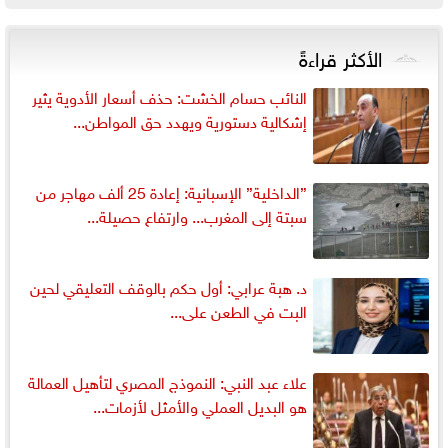
الأكثر قراءةً
النائب حسام الخشت: حذف أسعار الأدوية يثير
إشكالية دستورية ويهدد حق المواطن...
”الداخلية” الإسبانية: إعادة 25 ألف مهاجر من
سبتة إلى المغرب... وارتفاع حصيلة...
د. هبة عرابي: أول حكم بالوقف التعليقي لحين
البت في الطعن على...
علاء عبد النبي: النموذج المصري لتأهيل العمالة
هو البديل العملي والأمثل لأزمات...