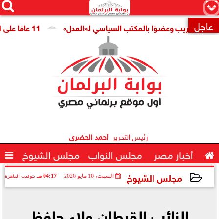




×
عاجل
للتدريب وعضوًا بالمكتب السياسي لـ«العدل»
11 عامًا على افتتاح قناة السويس الجديدة.. النائبة مروة قنصوة: رؤية الدولة حولت الممر الملاحي إلى مركز اقتصادي عالمي

رئيس التحرير
أحمد الحضرى

أخبار مصر
مجلس النواب
مجلس الشيوخ

مجلس الشيوخ
السبت، 16 مايو 2026
04:17 مـ
بتوقيت القاهرة
2026-05-16 16:17:28
النائب القبطان ولاء حافظ