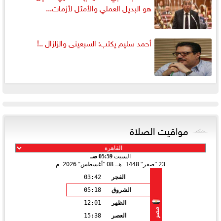
هو البديل العملي والأمثل لأزمات...
أحمد سليم يكتب: السبعينى والزلزال ..!
مواقيت الصلاة
السبت
05:59 صـ
23
صفر
1448 هـ
08
أغسطس
2026 م
الفجر
03:42
الشروق
05:18
الظهر
12:01
مصر
العصر
15:38