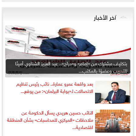
آخر الأخبار
بتكليف مشترك من «إمام» و«دراج».. عبد العزيز الشناوي أمينًا
للتدريب وعضوًا بالمكتب...
بعد واقعة عمرو عمارة.. نائب رئيس تنظيم
الاتصالات لـ«بوابة البرلمان»: من يوقع...
النائب حسين هريدي يسأل الحكومة عن
ملاحظات «المركزي للمحاسبات» بشأن المنطقة
اقتصادية...