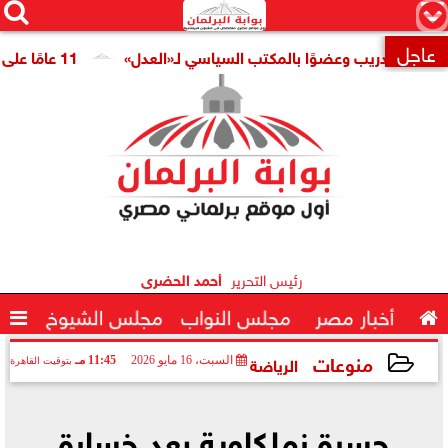




×
عاجل
ًا للتدريب وعضوًا بالمكتب السياسي لـ«العدل»
11 عامًا على افتتاح قناة السويس الجديدة.. النائبة مروة قنصوة: رؤية الدولة حولت الممر الملاحي إلى مركز اقتصادي عالمي

رئيس التحرير
أحمد الحضرى

أخبار مصر
مجلس النواب
مجلس الشيوخ

منوعات
الرياضة
السبت، 16 مايو 2026
11:45 مـ
بتوقيت القاهرة
2026-05-16 23:45:54
حسرة زملكاوية بعد خسارة