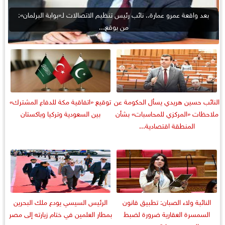
بعد واقعة عمرو عمارة.. نائب رئيس تنظيم الاتصالات لـ«بوابة البرلمان»:
من يوقع...
النائب حسين هريدي يسأل الحكومة عن
توقيع «اتفاقية مكة للدفاع المشترك»
ملاحظات «المركزي للمحاسبات» بشأن
بين السعودية وتركيا وباكستان
المنطقة اقتصادية...
النائبة ولاء الصبان: تطبيق قانون
الرئيس السيسي يودع ملك البحرين
السمسرة العقارية ضرورة لضبط
بمطار العلمين في ختام زيارته إلى مصر